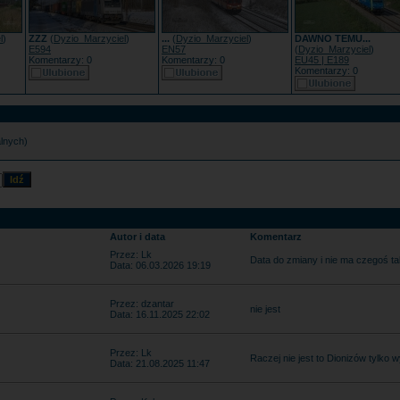
l
)
ZZZ
(
Dyzio_Marzyciel
)
...
(
Dyzio_Marzyciel
)
DAWNO TEMU...
E594
EN57
(
Dyzio_Marzyciel
)
Komentarzy: 0
Komentarzy: 0
EU45 | E189
Komentarzy: 0
alnych)
Autor i data
Komentarz
Przez: Lk
Data do zmiany i nie ma czegoś ta
Data: 06.03.2026 19:19
Przez: dzantar
nie jest
Data: 16.11.2025 22:02
Przez: Lk
Raczej nie jest to Dionizów tylko
Data: 21.08.2025 11:47