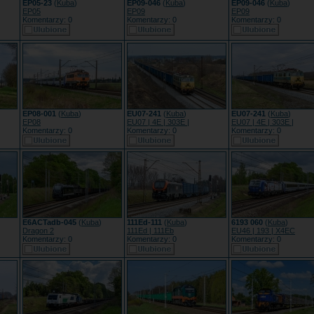
EP05-23
(
Kuba
)
EP09-046
(
Kuba
)
EP09-046
(
Kuba
)
EP05
EP09
EP09
Komentarzy: 0
Komentarzy: 0
Komentarzy: 0
EP08-001
(
Kuba
)
EU07-241
(
Kuba
)
EU07-241
(
Kuba
)
EP08
EU07 | 4E | 303E |
EU07 | 4E | 303E |
Komentarzy: 0
Komentarzy: 0
Komentarzy: 0
E6ACTadb-045
(
Kuba
)
111Ed-111
(
Kuba
)
6193 060
(
Kuba
)
Dragon 2
111Ed | 111Eb
EU46 | 193 | X4EC
Komentarzy: 0
Komentarzy: 0
Komentarzy: 0