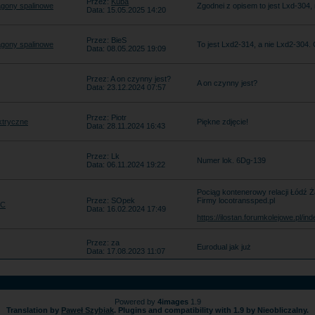
Przez:
Kuba
gony spalinowe
Zgodnei z opisem to jest Lxd-304, 
Data: 15.05.2025 14:20
Przez: BieS
gony spalinowe
To jest Lxd2-314, a nie Lxd2-304.
Data: 08.05.2025 19:09
Przez: A on czynny jest?
A on czynny jest?
Data: 23.12.2024 07:57
Przez: Piotr
ktryczne
Piękne zdjęcie!
Data: 28.11.2024 16:43
Przez: Lk
Numer lok. 6Dg-139
Data: 06.11.2024 19:22
Pociąg kontenerowy relacji Łódź Ż
Przez: SOpek
Firmy locotranssped.pl
EC
Data: 16.02.2024 17:49
https://ilostan.forumkolejowe.pl/
Przez: za
Eurodual jak już
Data: 17.08.2023 11:07
Powered by
4images
1.9
Translation by
Paweł Szybiak
. Plugins and compatibility with 1.9 by Nieobliczalny.