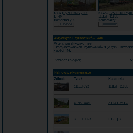
OLD
(
Dyzio_Marzyciel
)
KLOC
(
Dyzio_Marzycie
ET40
111Ed | 111Eb
Komentarzy: 0
Komentarzy: 0
Aktywnych użytkowników: 448
W tej chwili aktywnych jest:
- zarejestrowanych użytkowników
0
(w tym 0 niewidzi
- gości
448
.
Najnowsze komentarze
Zdjęcie
Tytuł
Kategoria
111Ed-092
111Ed | 111Eb
ST43-R001
ST43 | 060Da
3E-100-063
ET21 | 3E