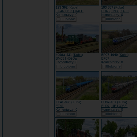
193 362
(
Kuba
)
193 887
(
Kuba
)
EU46 | 193 | X4EC
EU46 | 193 | X4EC
Komentarzy: 0
Komentarzy: 0
409da-431
(
Kuba
)
EP07-1040
(
Kuba
)
SM03 | 409Da
EP07
Komentarzy: 0
Komentarzy: 0
ET41-096
(
Kuba
)
EU07-187
(
Kuba
)
ET41
EU07 | 4E | 303E |
Komentarzy: 0
Komentarzy: 0