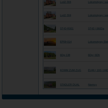
Lxd2-304
Lokomotywy i wa
Lxd2-304
Lokomotywy i wa
ST43-R001
ST43 | 060Da
EP09-014
Lokomotywy Ele
6Dg-138
6Dg | 6Dh
KOMM ZUM ZUG
EU46 | 193 | X4
STADLER DUAL
Niemcy