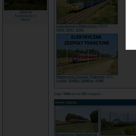
311D-01
Komentarzy: 0
Mates
Lokomotywy Elektryczne
(3619)
,
,
...
EP05
EP07
EP08
Elektryczne Zespoły Trakcyjne
(801)
,
,
...
L-4268
36WEd | 36WEha
60WE
Zdjęć
7608
wśród
231
kategorii.
Nowe zdjęcia
Niespieszny Nadwiślański