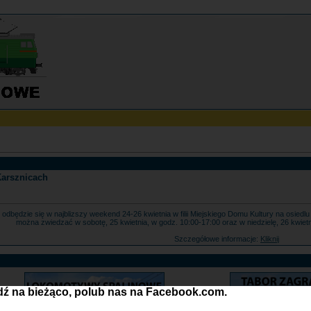
Karsznicach
7 odbędzie się w najblizszy weekend 24-26 kwietnia w filii Miejskiego Domu Kultury na osie
można zwiedzać w sobotę, 25 kwietnia, w godz. 10:00-17:00 oraz w niedzielę, 26 kwiet
Szczegółowe informacje:
Kliknij
ź na bieżąco, polub nas na Facebook.com.