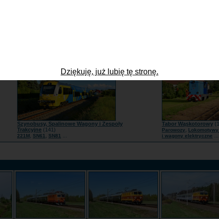
Lokomotywy Spalinowe
(1734)
Tabor zagraniczny
(97
,
,
...
,
,
BR285
JT42CWR | Class66
SU160 | 111Db
Słowacja
Czechy
Nie
Dziękuję, już lubię tę stronę.
Szynobusy, Spalinowe Wagony i Zespoły
Tabor Wąskotorowy
(1
Trakcyjne
(141)
,
Parowozy
Lokomotywy 
,
,
...
...
221M
SN61
SN81
i wagony elektryczne