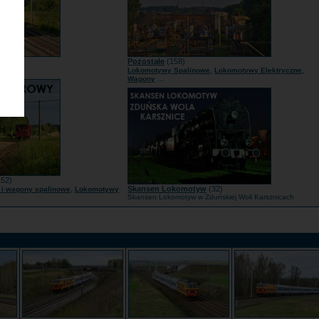
1)
Pozostałe
(158)
...
,
,
mcy
Lokomotywy Spalinowe
Lokomotywy Elektryczne
...
Wagony
52)
,
Skansen Lokomotyw
(32)
i wagony spalinowe
Lokomotywy
Skansen Lokomotyw w Zduńskiej Woli Karsznicach