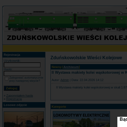
Rejestracja
Zduńskowolskie Wieści Kolejowe
Użytkownik:
Newsy [
Archiwum
]
Hasło:
II Wystawa makiety kolei wąskotorowej w 
Zalogować automatycznie
Autor:
Admin
| Data: 22.04.2026 14:12
przy następnej wizycie?
II Wystawa makiety kolei wąskotorowej w skali 1:8
»
Zapomniałem hasła
»
Rejestracja
Losowe zdjęcie
Kategorie
Bąd