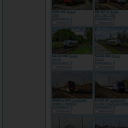
S200-245
(
Kuba
)
182 157-8
(
Kuba
)
S200
181 | 182 | 183
Komentarzy: 0
Komentarzy: 0
SA134-004
(
Kuba
)
SA134-004
(
Kuba
)
SA134
SA134
Komentarzy: 0
Komentarzy: 0
36WEha-004
(
Izolator88
)
EU160-40
(
Izolator88
)
36WEd | 36WEha
EU160 | E4DCUd | E4
Komentarzy: 0
Komentarzy: 0