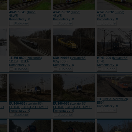
48WEc-041
(
Kuba
)
48WEc-032
(
Kuba
)
48WEc-032
(
Kuba
)
48WE
48WE
48WE
Komentarzy: 0
Komentarzy: 0
Komentarzy: 0
111Ed-080
(
Izolator88
)
6Dh-Nr016
(
Izolator88
)
ET41-200
(
Izolator88
)
111Ed | 111Eb
6Dg | 6Dh
ET41
Komentarzy: 0
Komentarzy: 0
Komentarzy: 0
T3
(
Dyzio_Marzyciel
)
E594
EU160-083
(
Izolator88
)
EU160-076
(
Izolator88
)
Komentarzy: 0
MSU
EU160 | E4DCUd | E4MSU
EU160 | E4DCUd | E4MSU
Komentarzy: 0
Komentarzy: 0