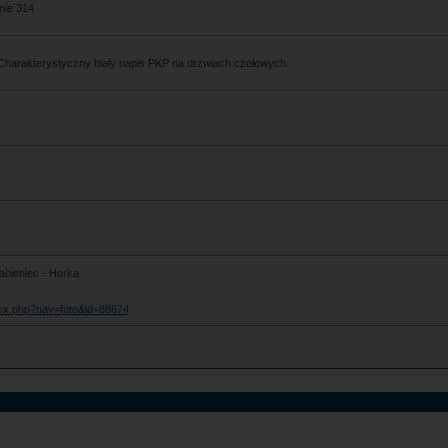
nie 314
 Charakterystyczny biały napis PKP na drzwiach czołowych.
abieniec - Horka
index.php?nav=foto&id=88674