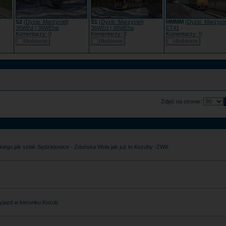
S2
(
Dyzio_Marzyciel
)
S1
(
Dyzio_Marzyciel
)
HMMM
(
Dyzio_Marzycie
36WEd | 36WEha
36WEd | 36WEha
ET41
Komentarzy: 0
Komentarzy: 0
Komentarzy: 0
Zdjęć na stronie:
kiego jak szlak Sędziejowice - Zduńska Wola jak już to Kozuby -ZWK
 wyjazd w kierunku Kozub