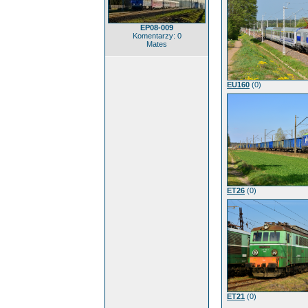
EP08-009
Komentarzy: 0
Mates
EU160
(0)
ET26
(0)
ET21
(0)