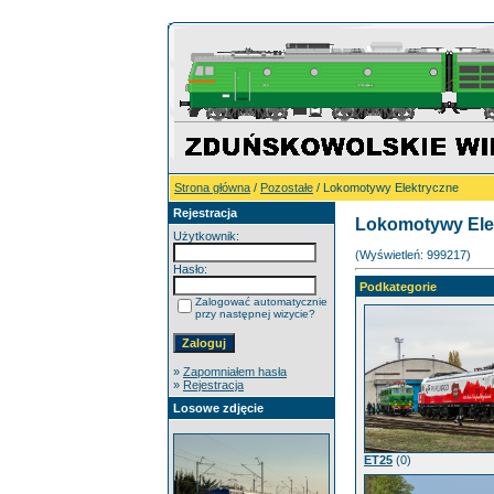
Strona główna
/
Pozostałe
/ Lokomotywy Elektryczne
Rejestracja
Lokomotywy Ele
Użytkownik:
(Wyświetleń: 999217)
Hasło:
Podkategorie
Zalogować automatycznie
przy następnej wizycie?
»
Zapomniałem hasła
»
Rejestracja
Losowe zdjęcie
ET25
(0)