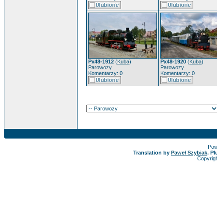
Px48-1912
(
Kuba
)
Px48-1920
(
Kuba
)
Parowozy
Parowozy
Komentarzy: 0
Komentarzy: 0
Pow
Translation by
Paweł Szybiak
. P
Copyrig