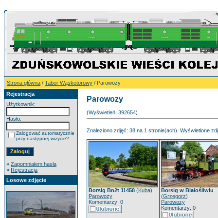
Strona główna
/
Tabor Wąskotorowy
/ Parowozy
Rejestracja
Parowozy
Użytkownik:
(Wyświetleń: 392654)
Hasło:
Znaleziono zdjęć: 38 na 1 stronie(ach). Wyświetlone zdj
Zalogować automatycznie
przy następnej wizycie?
»
Zapomniałem hasła
»
Rejestracja
Losowe zdjęcie
Borsig Bn2t 11458
(
Kuba
)
Borsig w Białośliwiu
Parowozy
(
Grzegorz
)
Komentarzy: 0
Parowozy
Komentarzy: 0