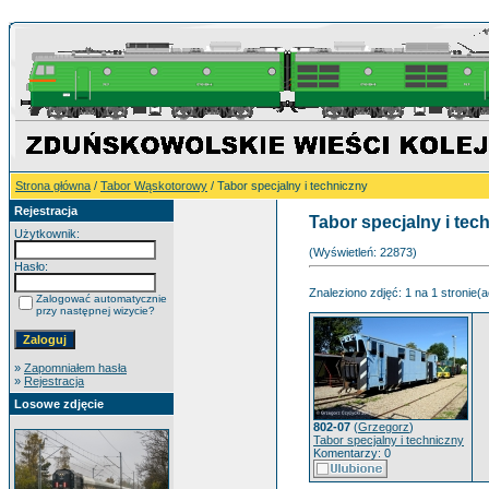
Strona główna
/
Tabor Wąskotorowy
/ Tabor specjalny i techniczny
Rejestracja
Tabor specjalny i tec
Użytkownik:
(Wyświetleń: 22873)
Hasło:
Znaleziono zdjęć: 1 na 1 stronie(a
Zalogować automatycznie
przy następnej wizycie?
»
Zapomniałem hasła
»
Rejestracja
Losowe zdjęcie
802-07
(
Grzegorz
)
Tabor specjalny i techniczny
Komentarzy: 0