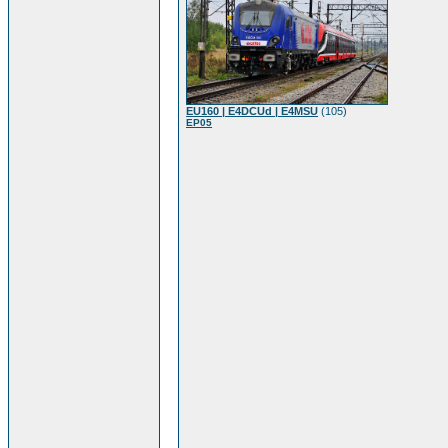
EU160 | E4DCUd | E4MSU
(105)
EP05