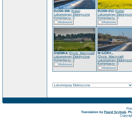
EU200-006
(
Kuba
)
EU200-012
(
Kuba
)
Lokomotywy Elektryczne
Lokomotywy Elektrycz
Komentarzy: 0
Komentarzy: 0
ÓSEMKA
(
Dyzio_Marzyciel
)
W GÓRY...
Lokomotywy Elektryczne
(
Dyzio_Marzyciel
)
Komentarzy: 2
Lokomotywy Elektrycz
Komentarzy: 0
Pow
Translation by
Paweł Szybiak
. P
Copyrig