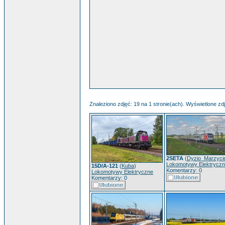
Znaleziono zdjęć: 19 na 1 stronie(ach). Wyświetlone zdj
2SETA
(
Dyzio_Marzycie
Lokomotywy Elektrycz
15D/A-121
(
Kuba
)
Komentarzy: 0
Lokomotywy Elektryczne
Komentarzy: 0