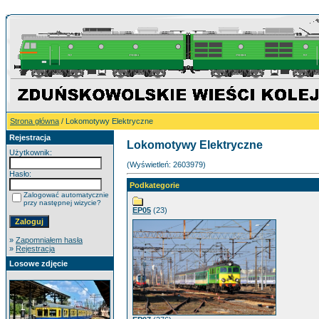
Strona główna
/ Lokomotywy Elektryczne
Rejestracja
Lokomotywy Elektryczne
Użytkownik:
(Wyświetleń: 2603979)
Hasło:
Podkategorie
Zalogować automatycznie
przy następnej wizycie?
EP05
(23)
»
Zapomniałem hasła
»
Rejestracja
Losowe zdjęcie