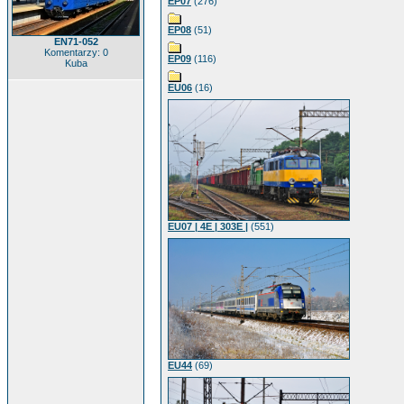
EP07
(276)
EP08
(51)
EN71-052
Komentarzy: 0
EP09
(116)
Kuba
EU06
(16)
EU07 | 4E | 303E |
(551)
EU44
(69)