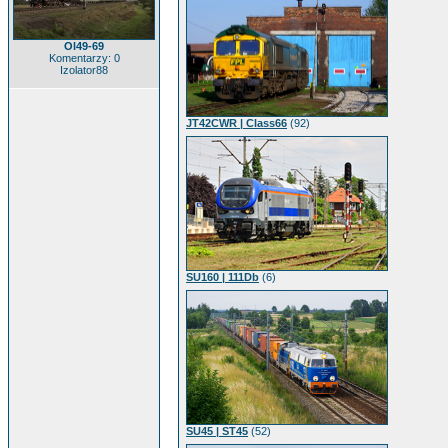
Ol49-69
Komentarzy: 0
Izolator88
JT42CWR | Class66
(92)
SU160 | 111Db
(6)
SU45 | ST45
(52)