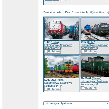
Znaleziono zdjęć: 15 na 1 stronie(ach). Wyświetlone zdj
1503
(
Kuba
)
1517
(
Kuba
)
Lokomotywy Spalinowe
Lokomotywy Spalinowe
Komentarzy: 0
Komentarzy: 0
SM25-02
(
Mates
)
S200-273
(
Kuba
)
Lokomotywy Spalinowe
Lokomotywy Spalinowe
Komentarzy: 0
Komentarzy: 0