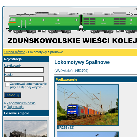
Strona główna
/ Lokomotywy Spalinowe
Rejestracja
Lokomotywy Spalinowe
Użytkownik:
(Wyświetleń: 1452709)
Hasło:
Podkategorie
Zalogować automatycznie
przy następnej wizycie?
»
Zapomniałem hasła
»
Rejestracja
Losowe zdjęcie
BR285
(32)