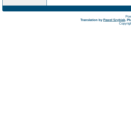
Pow
Translation by
Paweł Szybiak
. P
Copyrig