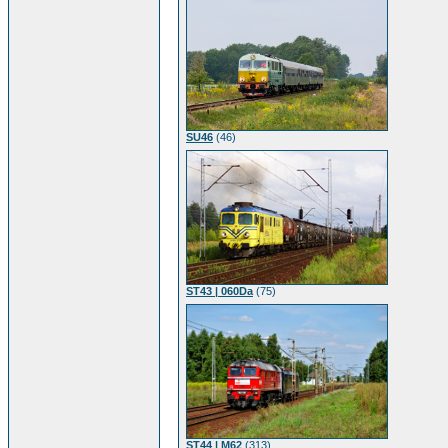
SU46
(46)
ST43 | 060Da
(75)
ST44 | M62
(313)