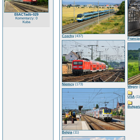
E6ACTadb-029
Komentarzy: 0
Kuba
Czechy
(437)
Francja
Niemcy
(173)
Węgry
(
USA
(1)
Bułgari
Belgia
(11)