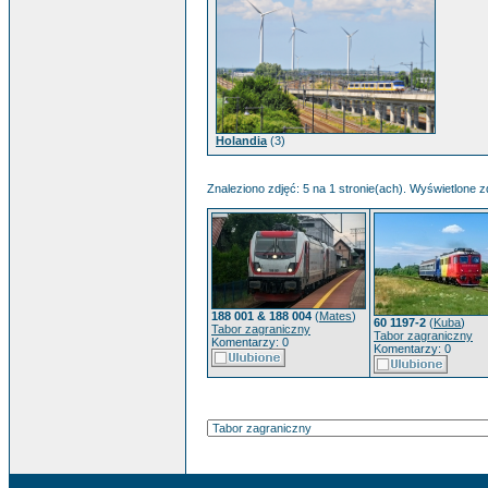
Holandia
(3)
Znaleziono zdjęć: 5 na 1 stronie(ach). Wyświetlone zd
188 001 & 188 004
(
Mates
)
60 1197-2
(
Kuba
)
Tabor zagraniczny
Tabor zagraniczny
Komentarzy: 0
Komentarzy: 0