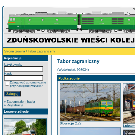
Strona główna
/ Tabor zagraniczny
Rejestracja
Tabor zagraniczny
Użytkownik:
(Wyświetleń: 998034)
Hasło:
Podkategorie
Zalogować automatycznie
przy następnej wizycie?
»
Zapomniałem hasła
»
Rejestracja
Losowe zdjęcie
Słowacja
(129)
Lukse