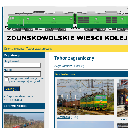
Strona główna
/ Tabor zagraniczny
Rejestracja
Tabor zagraniczny
Użytkownik:
(Wyświetleń: 998958)
Hasło:
Podkategorie
Zalogować automatycznie
przy następnej wizycie?
»
Zapomniałem hasła
»
Rejestracja
Losowe zdjęcie
Słowacja
(129)
Lukse