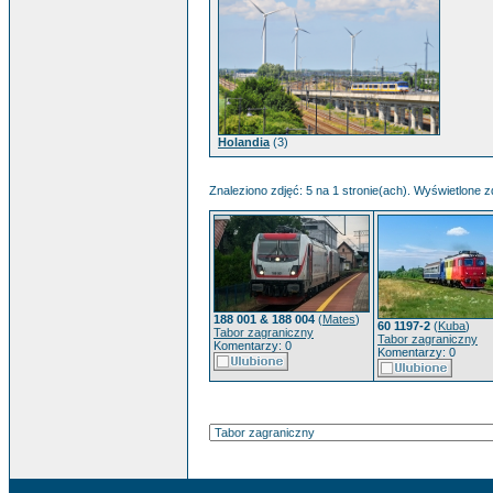
Holandia
(3)
Znaleziono zdjęć: 5 na 1 stronie(ach). Wyświetlone zd
188 001 & 188 004
(
Mates
)
60 1197-2
(
Kuba
)
Tabor zagraniczny
Tabor zagraniczny
Komentarzy: 0
Komentarzy: 0