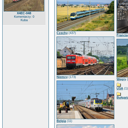
X4EC-048
Komentarzy: 0
Kuba
Czechy
(437)
Francja
Niemcy
(173)
Węgry
(
USA
(1)
Bułgari
Belgia
(11)