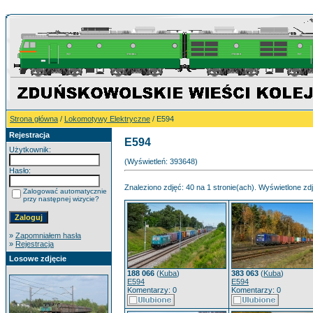
Strona główna
/
Lokomotywy Elektryczne
/ E594
Rejestracja
E594
Użytkownik:
(Wyświetleń: 393648)
Hasło:
Znaleziono zdjęć: 40 na 1 stronie(ach). Wyświetlone zdj
Zalogować automatycznie
przy następnej wizycie?
»
Zapomniałem hasła
»
Rejestracja
Losowe zdjęcie
188 066
(
Kuba
)
383 063
(
Kuba
)
E594
E594
Komentarzy: 0
Komentarzy: 0