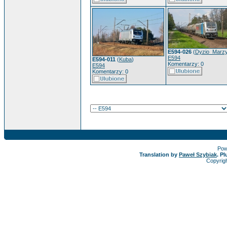
E594-026
(
Dyzio_Marzy
E594
E594-011
(
Kuba
)
Komentarzy: 0
E594
Komentarzy: 0
Pow
Translation by
Paweł Szybiak
. P
Copyrig