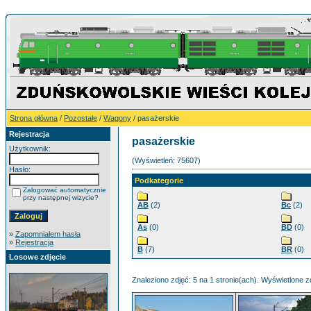
Strona główna
/
Pozostałe
/
Wagony
/ pasażerskie
Rejestracja
pasażerskie
Użytkownik:
(Wyświetleń: 75607)
Hasło:
Podkategorie
Zalogować automatycznie
przy następnej wizycie?
AB
(2)
Bc
(2)
As
(0)
BD
(0)
»
Zapomniałem hasła
»
Rejestracja
B
(7)
BR
(0)
Losowe zdjęcie
Znaleziono zdjęć: 5 na 1 stronie(ach). Wyświetlone zd