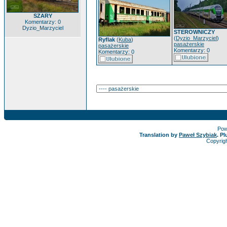
SZARY
Komentarzy: 0
Dyzio_Marzyciel
STEROWNICZY
(
Dyzio_Marzyciel
)
Ryflak
(
Kuba
)
pasażerskie
pasażerskie
Komentarzy: 0
Komentarzy: 0
Pow
Translation by
Paweł Szybiak
. P
Copyrig