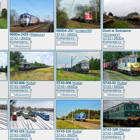
060DA-297
(
Izolator88
)
Duet w Ścinawce
060Da-2410
(
Mateusz
)
ST43 | 060Da
(
Grzegorz
)
ST43 | 060Da
Komentarzy: 0
ST43 | 060Da
Komentarzy: 0
Komentarzy: 0
ST43-006
(
Kuba
)
ST43-006
(
Kuba
)
ST43-01
(
Kuba
)
ST43 | 060Da
ST43 | 060Da
ST43 | 060Da
Komentarzy: 0
Komentarzy: 0
Komentarzy: 0
ST43-128
(
Mates
)
ST43-115
(
Kuba
)
ST43-115
(
Kuba
)
ST43 | 060Da
ST43 | 060Da
ST43 | 060Da
Komentarzy: 0
Komentarzy: 0
Komentarzy: 0