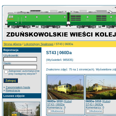
Strona główna
/
Lokomotywy Spalinowe
/ ST43 | 060Da
Rejestracja
ST43 | 060Da
Użytkownik:
(Wyświetleń: 985835)
Hasło:
Znaleziono zdjęć: 75 na 1 stronie(ach). Wyświetlone zdj
Zalogować automatycznie
przy następnej wizycie?
»
Zapomniałem hasła
»
Rejestracja
Losowe zdjęcie
060Da-1010
(
Kuba
)
060Da-1010
(
Kuba
)
ST43 | 060Da
ST43 | 060Da
Komentarzy: 0
Komentarzy: 0