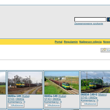
Zaawansowane szukanie
Portal
Regulamin
Najlepsze zdjęcia
Nowe
060DA-149-6
(
Mates
)
060Da-149
(
Kuba
)
060Da-149
(
Kuba
)
ST43 | 060Da
ST43 | 060Da
ST43 | 060Da
Komentarzy: 0
Komentarzy: 0
Komentarzy: 0