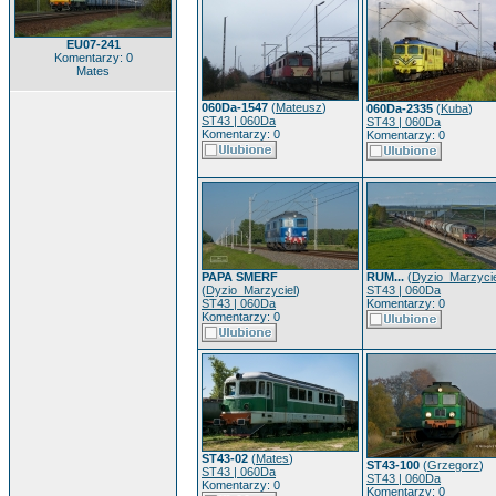
EU07-241
Komentarzy: 0
Mates
060Da-1547
(
Mateusz
)
060Da-2335
(
Kuba
)
ST43 | 060Da
ST43 | 060Da
Komentarzy: 0
Komentarzy: 0
PAPA SMERF
RUM...
(
Dyzio_Marzycie
(
Dyzio_Marzyciel
)
ST43 | 060Da
ST43 | 060Da
Komentarzy: 0
Komentarzy: 0
ST43-02
(
Mates
)
ST43-100
(
Grzegorz
)
ST43 | 060Da
ST43 | 060Da
Komentarzy: 0
Komentarzy: 0