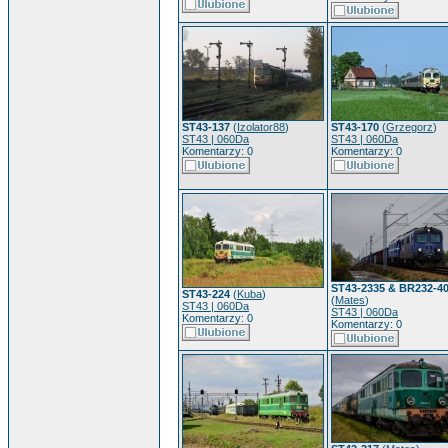
ST43-137
(
Izolator88
)
ST43-170
(
Grzegorz
)
ST43 | 060Da
ST43 | 060Da
Komentarzy: 0
Komentarzy: 0
ST43-2335 & BR232-40
ST43-224
(
Kuba
)
(
Mates
)
ST43 | 060Da
ST43 | 060Da
Komentarzy: 0
Komentarzy: 0