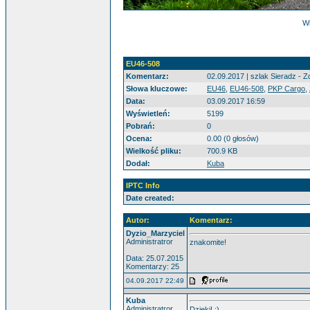
Wi
EU46-508
Komentarz:
02.09.2017 | szlak Sieradz -
Słowa kluczowe:
EU46
,
EU46-508
,
PKP Cargo
,
Data:
03.09.2017 16:59
Wyświetleń:
5199
Pobrań:
0
Ocena:
0.00 (0 głosów)
Wielkość pliku:
700.9 KB
Dodał:
Kuba
IPTC Info
Date created:
Autor:
Komentarz:
Dyzio_Marzyciel
Administratror
znakomite!
Data: 25.07.2015
Komentarzy: 25
04.09.2017 22:49
Kuba
Administratror
Dzięki! :)