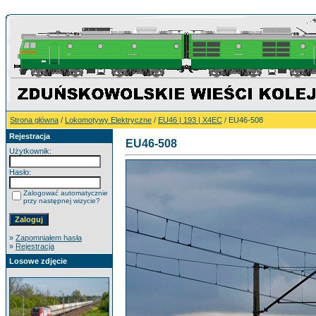
Strona główna
/
Lokomotywy Elektryczne
/
EU46 | 193 | X4EC
/ EU46-508
Rejestracja
EU46-508
Użytkownik:
Hasło:
Zalogować automatycznie
przy następnej wizycie?
»
Zapomniałem hasła
»
Rejestracja
Losowe zdjęcie