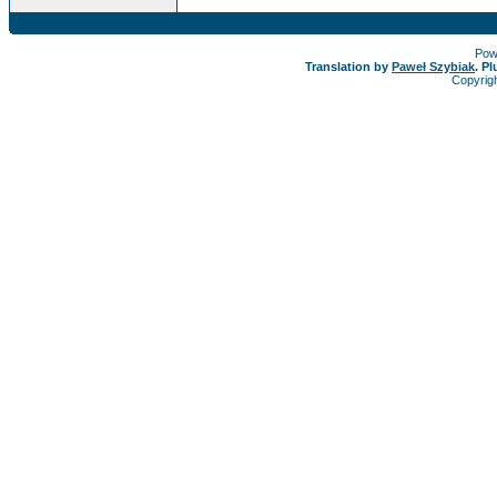
Pow
Translation by
Paweł Szybiak
. P
Copyrig