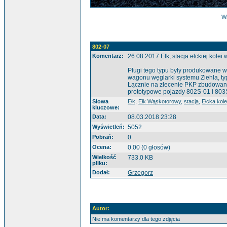
Wi
802-07
Komentarz:
26.08.2017 Ełk, stacja ełckiej kol
Pługi tego typu były produkowane 
wagonu węglarki systemu Ziehla, t
Łącznie na zlecenie PKP zbudowanyc
prototypowe pojazdy 802S-01 i 803
Słowa
Ełk
,
Ełk Wąskotorowy
,
stacja
,
Ełcka kol
kluczowe:
Data:
08.03.2018 23:28
Wyświetleń:
5052
Pobrań:
0
Ocena:
0.00 (0 głosów)
Wielkość
733.0 KB
pliku:
Dodał:
Grzegorz
Autor:
Nie ma komentarzy dla tego zdjęcia