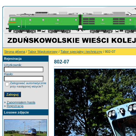
Strona główna
/
Tabor Wąskotorowy
/
Tabor specjalny i techniczny
/ 802-07
Rejestracja
802-07
Użytkownik:
Hasło:
Zalogować automatycznie
przy następnej wizycie?
»
Zapomniałem hasła
»
Rejestracja
Losowe zdjęcie