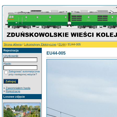
Strona główna
/
Lokomotywy Elektryczne
/
EU44
/ EU44-005
Rejestracja
EU44-005
Użytkownik:
Hasło:
Zalogować automatycznie
przy następnej wizycie?
»
Zapomniałem hasła
»
Rejestracja
Losowe zdjęcie