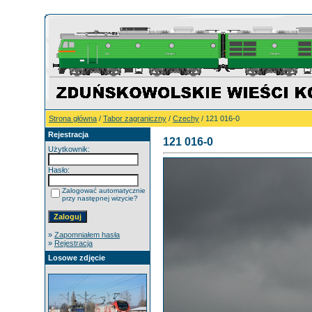
Strona główna
/
Tabor zagraniczny
/
Czechy
/ 121 016-0
Rejestracja
121 016-0
Użytkownik:
Hasło:
Zalogować automatycznie
przy następnej wizycie?
»
Zapomniałem hasła
»
Rejestracja
Losowe zdjęcie