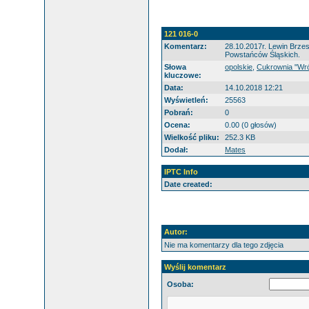
121 016-0
Komentarz:
28.10.2017r. Lewin Brzes
Powstańców Śląskich.
Słowa
opolskie
,
Cukrownia "Wró
kluczowe:
Data:
14.10.2018 12:21
Wyświetleń:
25563
Pobrań:
0
Ocena:
0.00 (0 głosów)
Wielkość pliku:
252.3 KB
Dodał:
Mates
IPTC Info
Date created:
Autor:
Nie ma komentarzy dla tego zdjęcia
Wyślij komentarz
Osoba: