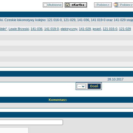
ki. Czeskie lokomotywy kolejno: 121 016-0, 121-029, 141-036, 141 019-0 oraz 141-029 stoją
blin"
,
Lewin Brzeski
,
141-036
,
141 019-0
,
elektryczny
,
141-029
,
jesień
,
121 016-0
,
121-029
28.10.2017
Komentarz: