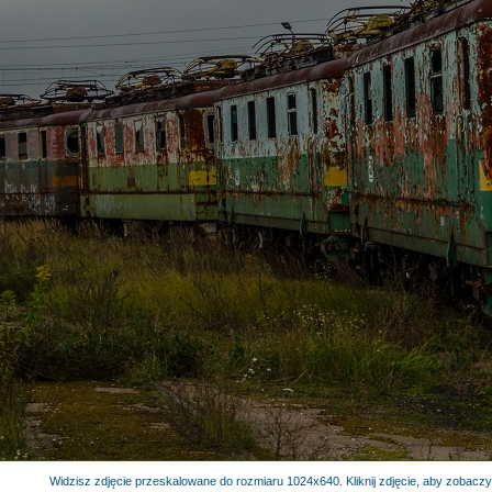
Widzisz zdjęcie przeskalowane do rozmiaru 1024x640. Kliknij zdjęcie, aby zobaczyć