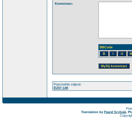
Komentarz:
BBCode
Poprzednie zdjęcie:
EU07-148
Pow
Translation by
Paweł Szybiak
. P
Copyrig