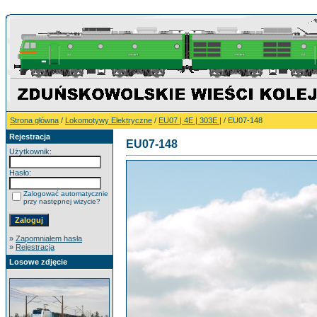
Strona główna
/
Lokomotywy Elektryczne
/
EU07 | 4E | 303E |
/ EU07-148
Rejestracja
EU07-148
Użytkownik:
Hasło:
Zalogować automatycznie
przy następnej wizycie?
»
Zapomniałem hasła
»
Rejestracja
Losowe zdjęcie