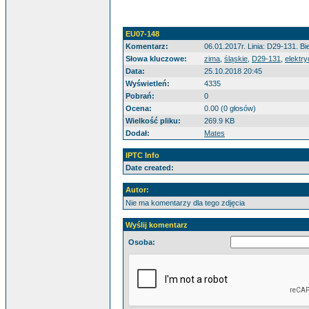
EU07-148
Komentarz:
06.01.2017r. Linia: D29-131. 
Słowa kluczowe:
zima
,
śląskie
,
D29-131
,
elektr
Data:
25.10.2018 20:45
Wyświetleń:
4335
Pobrań:
0
Ocena:
0.00 (0 głosów)
Wielkość pliku:
269.9 KB
Dodał:
Mates
IPTC Info
Date created:
Autor:
Nie ma komentarzy dla tego zdjęcia
Wyślij komentarz
Osoba: