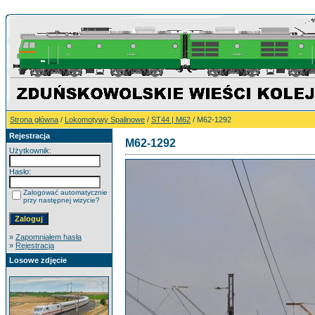
Strona główna
/
Lokomotywy Spalinowe
/
ST44 | M62
/ M62-1292
Rejestracja
M62-1292
Użytkownik:
Hasło:
Zalogować automatycznie
przy następnej wizycie?
»
Zapomniałem hasła
»
Rejestracja
Losowe zdjęcie