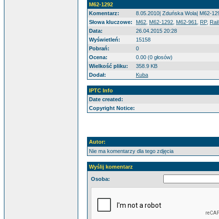
M62-1292
Komentarz:
8.05.2010| Zduńska Wola| M62-129
Słowa kluczowe:
M62
,
M62-1292
,
M62-961
,
RP
,
Rai
Data:
26.04.2015 20:28
Wyświetleń:
15158
Pobrań:
0
Ocena:
0.00 (0 głosów)
Wielkość pliku:
358.9 KB
Dodał:
Kuba
IPTC Info
Date created:
Copyright Notice:
Autor:
Nie ma komentarzy dla tego zdjęcia
Wyślij komentarz
Osoba: