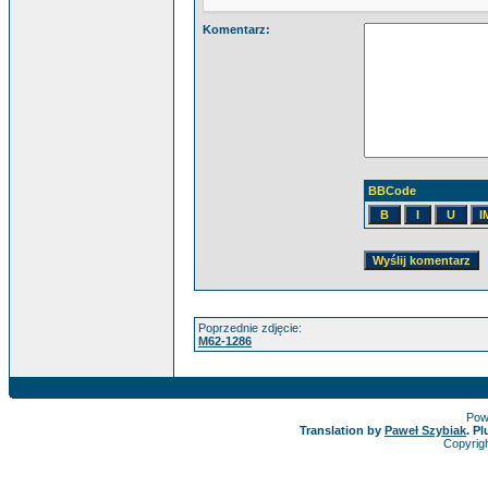
Komentarz:
BBCode
Poprzednie zdjęcie:
M62-1286
Pow
Translation by
Paweł Szybiak
. P
Copyrig