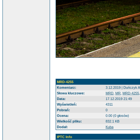
MRD-4255
Komentarz:
3.12.2019 | Duńczyk Ar
Słowa kluczowe:
MRD
,
MR
,
MRD-4255
Data:
17.12.2019 21:49
Wyświetleń:
4311
Pobrań:
0
Ocena:
0.00 (0 głosów)
Wielkość pliku:
832.1 KB
Dodał:
Kuba
IPTC Info