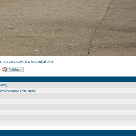
, aby zobaczyć je w lepszej jakości.
kowej.
jawsko-pomorskie
,
jesień