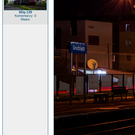
6Dg-139
Komentarzy: 0
Mates