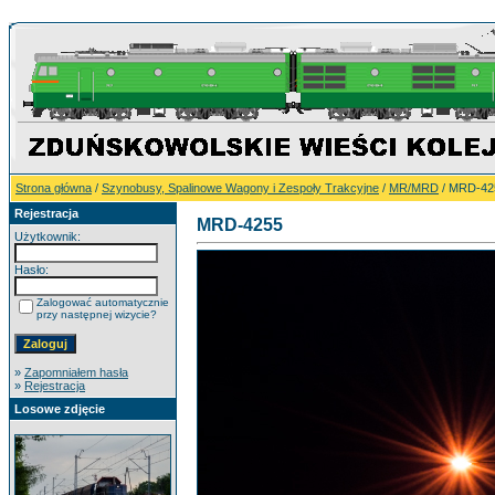
Strona główna
/
Szynobusy, Spalinowe Wagony i Zespoły Trakcyjne
/
MR/MRD
/ MRD-42
Rejestracja
MRD-4255
Użytkownik:
Hasło:
Zalogować automatycznie
przy następnej wizycie?
»
Zapomniałem hasła
»
Rejestracja
Losowe zdjęcie