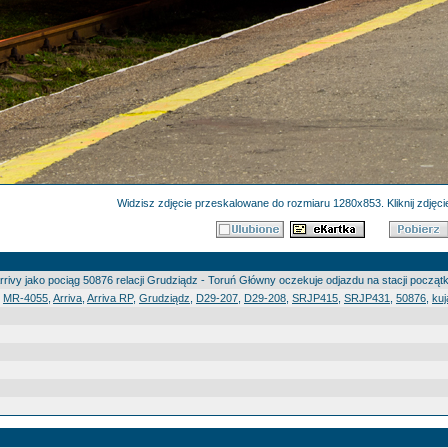
Widzisz zdjęcie przeskalowane do rozmiaru 1280x853. Kliknij zdjęcie
rivy jako pociąg 50876 relacji Grudziądz - Toruń Główny oczekuje odjazdu na stacji począt
,
MR-4055
,
Arriva
,
Arriva RP
,
Grudziądz
,
D29-207
,
D29-208
,
SRJP415
,
SRJP431
,
50876
,
ku