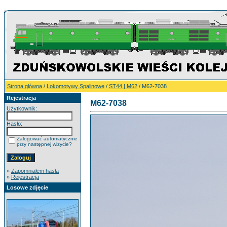
Strona główna
/
Lokomotywy Spalinowe
/
ST44 | M62
/ M62-7038
Rejestracja
M62-7038
Użytkownik:
Hasło:
Zalogować automatycznie
przy następnej wizycie?
»
Zapomniałem hasła
»
Rejestracja
Losowe zdjęcie