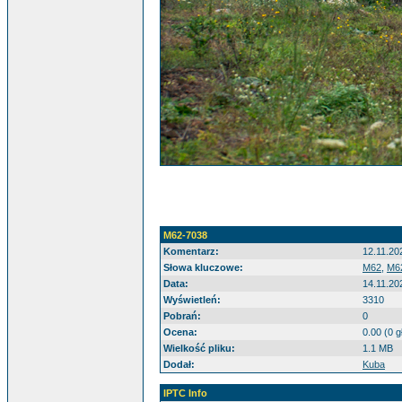
M62-7038
Komentarz:
12.11.20
Słowa kluczowe:
M62
,
M6
Data:
14.11.20
Wyświetleń:
3310
Pobrań:
0
Ocena:
0.00 (0 
Wielkość pliku:
1.1 MB
Dodał:
Kuba
IPTC Info