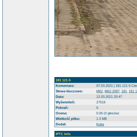
181 121-5
Komentarz:
07.03.2021 | 181 121-5 Cie
Słowa kluczowe:
M62
,
M62-2087
,
181
,
181 
Data:
12.03.2021 20:47
Wyświetleń:
27516
Pobrań:
0
Ocena:
0.00 (0 głosów)
Wielkość pliku:
1.3 MB
Dodał:
Kuba
IPTC Info