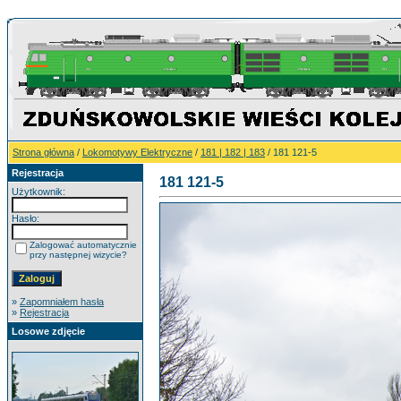
Strona główna
/
Lokomotywy Elektryczne
/
181 | 182 | 183
/ 181 121-5
Rejestracja
181 121-5
Użytkownik:
Hasło:
Zalogować automatycznie
przy następnej wizycie?
»
Zapomniałem hasła
»
Rejestracja
Losowe zdjęcie