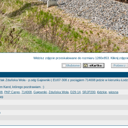
Widzisz zdjęcie przeskalowane do rozmiaru 1280x853. Kliknij zdjęcie
zlak Zduńska Wola - p.odg Gajewniki | EU07-308 z pociągiem 714008 jedzie w kierunku Łodzi
m Karol, którego pozdrawiam. :)
08
,
PKP Cargo
,
714008
,
Gajewniki
,
Zduńska Wola
,
D29-14
,
SRJP200
,
łódzkie
,
wiosna
:49
)