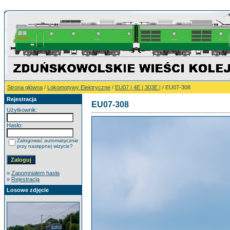
Strona główna
/
Lokomotywy Elektryczne
/
EU07 | 4E | 303E |
/ EU07-308
Rejestracja
EU07-308
Użytkownik:
Hasło:
Zalogować automatycznie
przy następnej wizycie?
»
Zapomniałem hasła
»
Rejestracja
Losowe zdjęcie