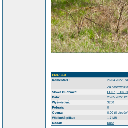
EU07-308
Komentarz:
26.04.2022 | s
Za nastawnikie
Słowa kluczowe:
EU07
,
EU07-3
Data:
25.05.2022 12
Wyświetleń:
3250
Pobrań:
0
Ocena:
0.00 (0 głosów
Wielkość pliku:
1.7 MB
Dodał:
Kuba