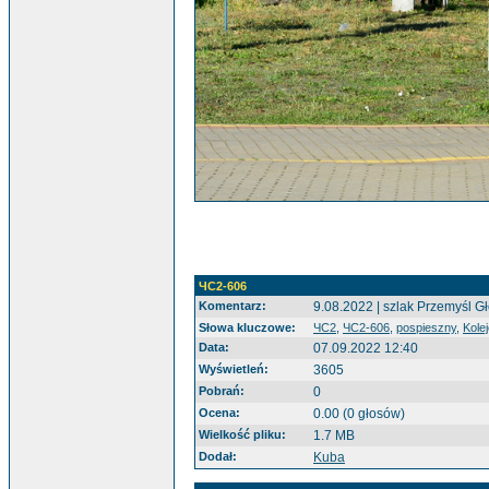
ЧC2-606
Komentarz:
9.08.2022 | szlak Przemyśl G
Słowa kluczowe:
ЧC2
,
ЧC2-606
,
pospieszny
,
Kole
Data:
07.09.2022 12:40
Wyświetleń:
3605
Pobrań:
0
Ocena:
0.00 (0 głosów)
Wielkość pliku:
1.7 MB
Dodał:
Kuba