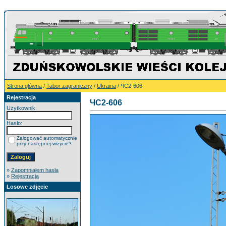
Strona główna
/
Tabor zagraniczny
/
Ukraina
/ ЧC2-606
Rejestracja
ЧC2-606
Użytkownik:
Hasło:
Zalogować automatycznie
przy następnej wizycie?
»
Zapomniałem hasła
»
Rejestracja
Losowe zdjęcie