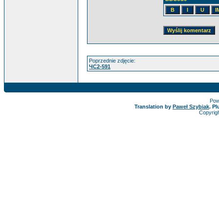
Poprzednie zdjęcie:
ЧC2-591
Pow
Translation by
Paweł Szybiak
. P
Copyrig