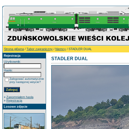
Strona główna
/
Tabor zagraniczny
/
Niemcy
/ STADLER DUAL
Rejestracja
STADLER DUAL
Użytkownik:
Hasło:
Zalogować automatycznie
przy następnej wizycie?
»
Zapomniałem hasła
»
Rejestracja
Losowe zdjęcie