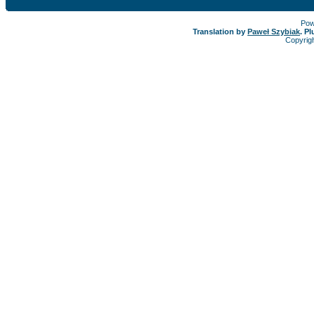
Pow
Translation by
Paweł Szybiak
. P
Copyrig