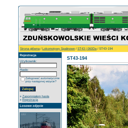
Strona główna
/
Lokomotywy Spalinowe
/
ST43 | 060Da
/ ST43-194
Rejestracja
ST43-194
Użytkownik:
Hasło:
Zalogować automatycznie
przy następnej wizycie?
»
Zapomniałem hasła
»
Rejestracja
Losowe zdjęcie