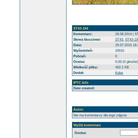
ST43-194
Komentarz:
28.08.2014 | S
Słowa kluczowe:
ST43
,
ST43-19
Data:
29.07.2015 18:
Wyświetleń:
25531
Pobrań:
0
Ocena:
0.00 (0 głosów
Wielkość pliku:
492.2 KB
Dodał:
Kuba
IPTC Info
Date created:
Autor:
Nie ma komentarzy dla tego zdjęcia
Wyślij komentarz
Osoba: