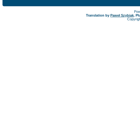
Pow
Translation by
Paweł Szybiak
. P
Copyrig