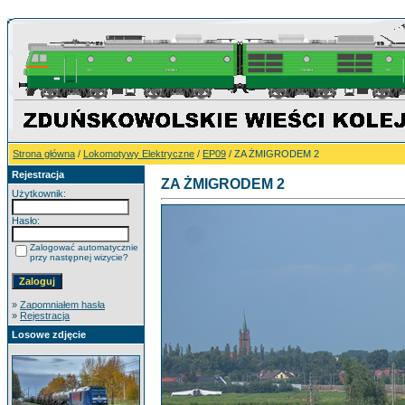
Strona główna
/
Lokomotywy Elektryczne
/
EP09
/ ZA ŻMIGRODEM 2
Rejestracja
ZA ŻMIGRODEM 2
Użytkownik:
Hasło:
Zalogować automatycznie
przy następnej wizycie?
»
Zapomniałem hasła
»
Rejestracja
Losowe zdjęcie