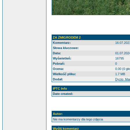
ZA ŻMIGRODEM 2
Komentarz:
16.07.2021
Słowa kluczowe:
Data:
01.07.202
Wyświetleń:
16795
Pobrań:
0
Ocena:
0.00 (0 gł
Wielkość pliku:
1.7 MB
Dodał:
Dyzio_Mar
IPTC Info
Date created:
Autor:
Nie ma komentarzy dla tego zdjęcia
Wyślij komentarz