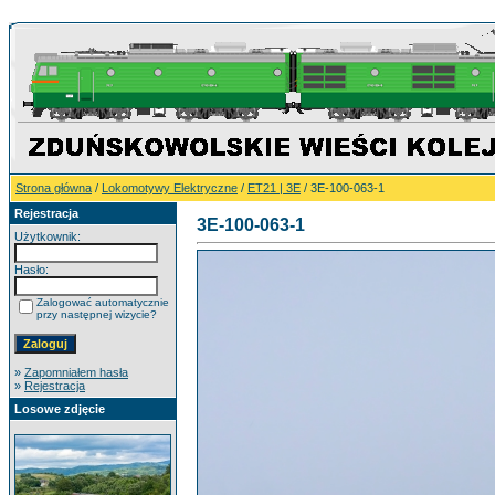
Strona główna
/
Lokomotywy Elektryczne
/
ET21 | 3E
/ 3E-100-063-1
Rejestracja
3E-100-063-1
Użytkownik:
Hasło:
Zalogować automatycznie
przy następnej wizycie?
»
Zapomniałem hasła
»
Rejestracja
Losowe zdjęcie