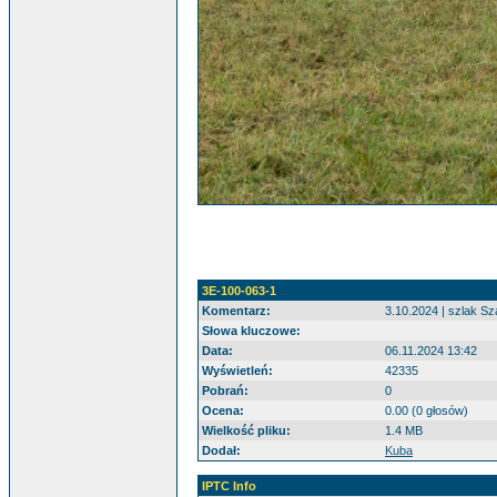
3E-100-063-1
Komentarz:
3.10.2024 | szlak S
Słowa kluczowe:
Data:
06.11.2024 13:42
Wyświetleń:
42335
Pobrań:
0
Ocena:
0.00 (0 głosów)
Wielkość pliku:
1.4 MB
Dodał:
Kuba
IPTC Info