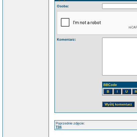
Osoba:
Komentarz:
BBCode
Poprzednie zdjęcie:
T04