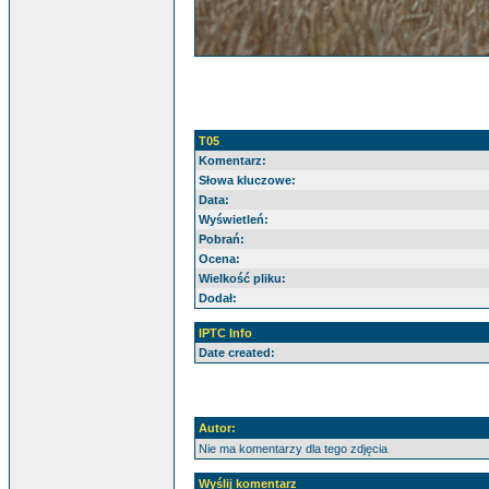
T05
Komentarz:
Słowa kluczowe:
Data:
Wyświetleń:
Pobrań:
Ocena:
Wielkość pliku:
Dodał:
IPTC Info
Date created:
Autor:
Nie ma komentarzy dla tego zdjęcia
Wyślij komentarz