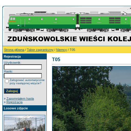
Strona główna
/
Tabor zagraniczny
/
Niemcy
/ T05
Rejestracja
T05
Użytkownik:
Hasło:
Zalogować automatycznie
przy następnej wizycie?
»
Zapomniałem hasła
»
Rejestracja
Losowe zdjęcie