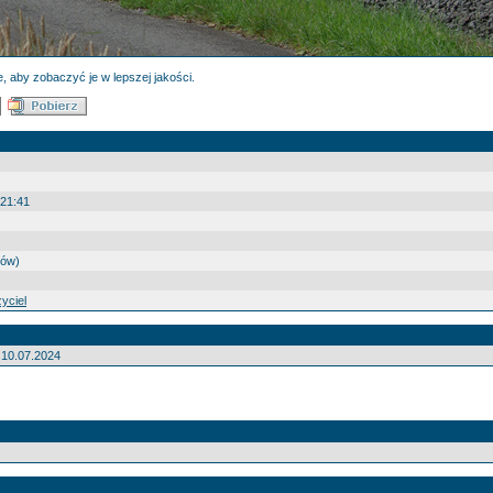
, aby zobaczyć je w lepszej jakości.
 21:41
sów)
yciel
10.07.2024