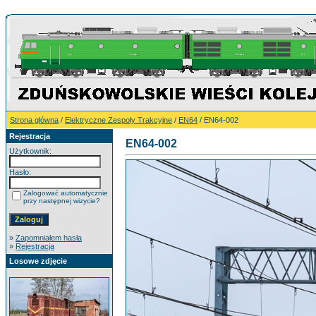
Strona główna
/
Elektryczne Zespoły Trakcyjne
/
EN64
/ EN64-002
Rejestracja
EN64-002
Użytkownik:
Hasło:
Zalogować automatycznie
przy następnej wizycie?
»
Zapomniałem hasła
»
Rejestracja
Losowe zdjęcie