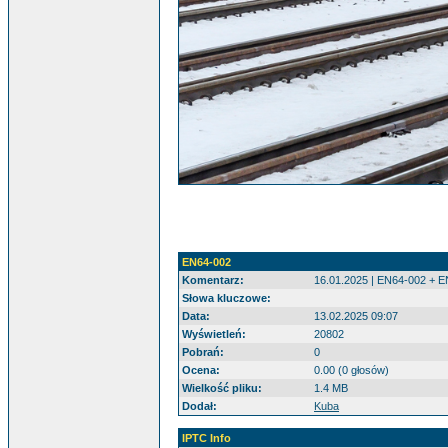
EN64-002
Komentarz:
16.01.2025 | EN64-002 + E
Słowa kluczowe:
Data:
13.02.2025 09:07
Wyświetleń:
20802
Pobrań:
0
Ocena:
0.00 (0 głosów)
Wielkość pliku:
1.4 MB
Dodał:
Kuba
IPTC Info