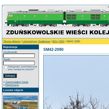
Strona główna
/
Lokomotywy Spalinowe
/
6Dg | 6Dh
/ SM42-2090
Rejestracja
SM42-2090
Użytkownik:
Hasło:
Zalogować automatycznie
przy następnej wizycie?
»
Zapomniałem hasła
»
Rejestracja
Losowe zdjęcie