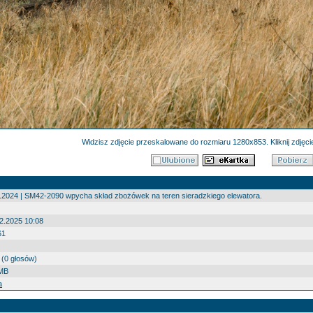
Widzisz zdjęcie przeskalowane do rozmiaru 1280x853. Kliknij zdjęcie
.2024 | SM42-2090 wpycha skład zbożówek na teren sieradzkiego elewatora.
2.2025 10:08
61
 (0 głosów)
 MB
a