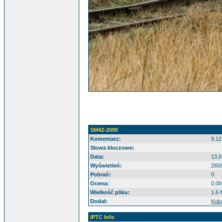
SM42-2090
Komentarz:
9.12
Słowa kluczowe:
Data:
13.0
Wyświetleń:
265
Pobrań:
0
Ocena:
0.00
Wielkość pliku:
1.6
Dodał:
Kub
IPTC Info