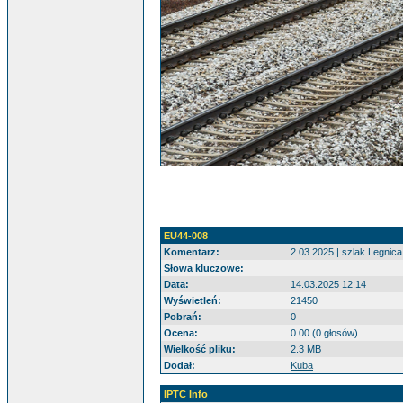
EU44-008
Komentarz:
2.03.2025 | szlak Legnic
Słowa kluczowe:
Data:
14.03.2025 12:14
Wyświetleń:
21450
Pobrań:
0
Ocena:
0.00 (0 głosów)
Wielkość pliku:
2.3 MB
Dodał:
Kuba
IPTC Info