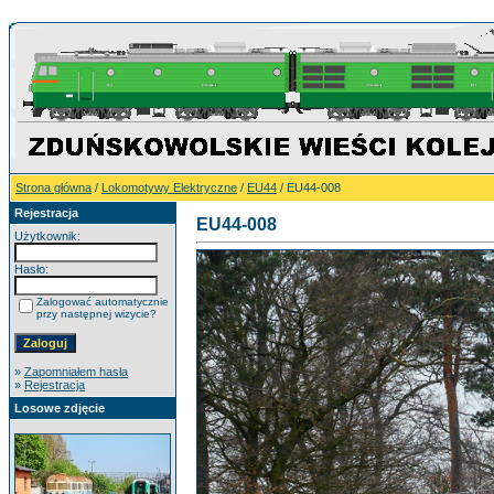
Strona główna
/
Lokomotywy Elektryczne
/
EU44
/ EU44-008
Rejestracja
EU44-008
Użytkownik:
Hasło:
Zalogować automatycznie
przy następnej wizycie?
»
Zapomniałem hasła
»
Rejestracja
Losowe zdjęcie