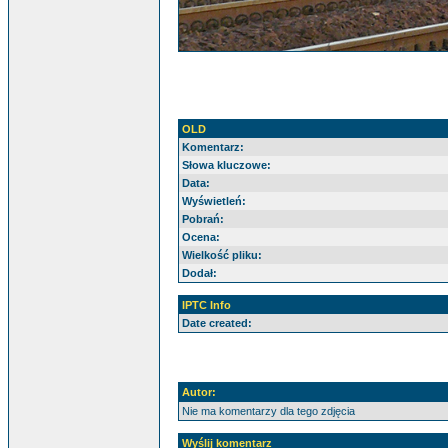
OLD
Komentarz:
Słowa kluczowe:
Data:
Wyświetleń:
Pobrań:
Ocena:
Wielkość pliku:
Dodał:
IPTC Info
Date created:
Autor:
Nie ma komentarzy dla tego zdjęcia
Wyślij komentarz