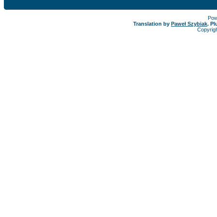
Pow
Translation by
Paweł Szybiak
. P
Copyrig