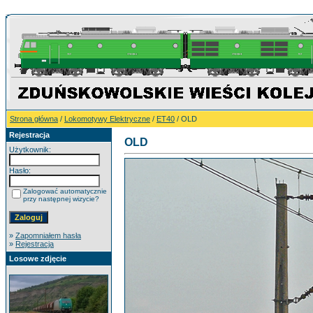
Strona główna
/
Lokomotywy Elektryczne
/
ET40
/ OLD
Rejestracja
OLD
Użytkownik:
Hasło:
Zalogować automatycznie
przy następnej wizycie?
»
Zapomniałem hasła
»
Rejestracja
Losowe zdjęcie