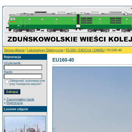
Strona główna
/
Lokomotywy Elektryczne
/
EU160 | E4DCUd | E4MSU
/ EU160-40
Rejestracja
EU160-40
Użytkownik:
Hasło:
Zalogować automatycznie
przy następnej wizycie?
»
Zapomniałem hasła
»
Rejestracja
Losowe zdjęcie