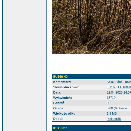
EU160-40
Komentarz:
Szlak Łódź Lubli
Słowa kluczowe:
EU160
,
EU160-0
Data:
22.04.2026 14:0
Wyświetleń:
15719
Pobrań:
0
Ocena:
0.00 (0 głosów)
Wielkość pliku:
1.9 MB
Dodał:
Izolator88
IPTC Info