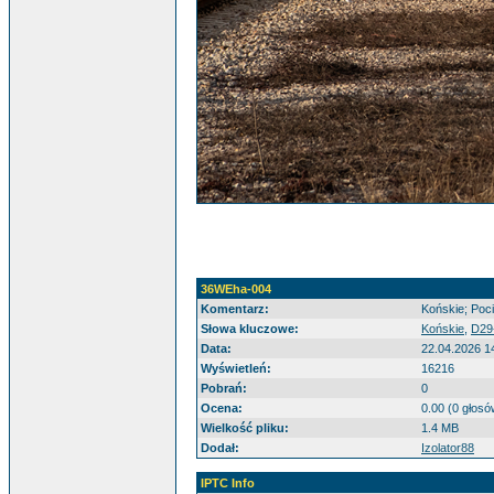
36WEha-004
Komentarz:
Końskie; Poci
Słowa kluczowe:
Końskie
,
D29
Data:
22.04.2026 1
Wyświetleń:
16216
Pobrań:
0
Ocena:
0.00 (0 głosó
Wielkość pliku:
1.4 MB
Dodał:
Izolator88
IPTC Info