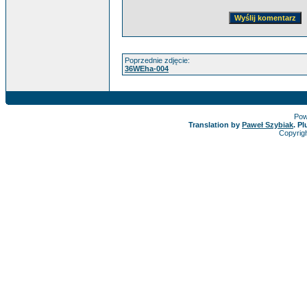
Poprzednie zdjęcie:
36WEha-004
Pow
Translation by
Paweł Szybiak
. P
Copyrig