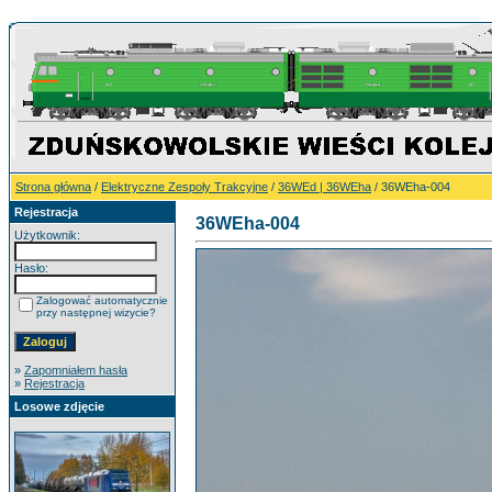
Strona główna
/
Elektryczne Zespoły Trakcyjne
/
36WEd | 36WEha
/ 36WEha-004
Rejestracja
36WEha-004
Użytkownik:
Hasło:
Zalogować automatycznie
przy następnej wizycie?
»
Zapomniałem hasła
»
Rejestracja
Losowe zdjęcie