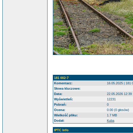
181 002-7
Komentarz:
16.05.2025 | 181 
Słowa kluczowe:
Data:
22.05.2026 12:39
Wyświetleń:
12231
Pobrań:
0
Ocena:
0.00 (0 głosów)
Wielkość pliku:
1.7 MB
Dodał:
Kuba
IPTC Info