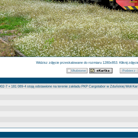
Widzisz zdjęcie przeskalowane do rozmiaru 1280x853. Kliknij zdjęcie
002-7 + 181 089-4 stoją odstawione na terenie zakładu PKP Cargotabor w Zduńskiej Woli Ka