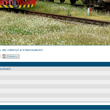
, aby zobaczyć je w lepszej jakości.
rsznicach.