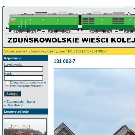
Strona główna
/
Lokomotywy Elektryczne
/
181 | 182 | 183
/ 181 002-7
Rejestracja
181 002-7
Użytkownik:
Hasło:
Zalogować automatycznie
przy następnej wizycie?
»
Zapomniałem hasła
»
Rejestracja
Losowe zdjęcie