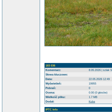
183 036
Komentarz:
8.05.2026 | szlak 
Słowa kluczowe:
Data:
22.05.2026 12:49
Wyświetleń:
19955
Pobrań:
0
Ocena:
0.00 (0 głosów)
Wielkość pliku:
1.7 MB
Dodał:
Kuba
IPTC Info