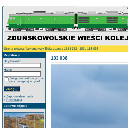
Strona główna
/
Lokomotywy Elektryczne
/
181 | 182 | 183
/ 183 036
Rejestracja
183 036
Użytkownik:
Hasło:
Zalogować automatycznie
przy następnej wizycie?
»
Zapomniałem hasła
»
Rejestracja
Losowe zdjęcie