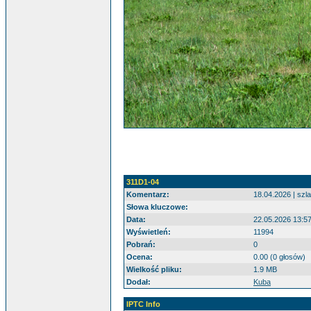
311D1-04
Komentarz:
18.04.2026 | szl
Słowa kluczowe:
Data:
22.05.2026 13:5
Wyświetleń:
11994
Pobrań:
0
Ocena:
0.00 (0 głosów)
Wielkość pliku:
1.9 MB
Dodał:
Kuba
IPTC Info