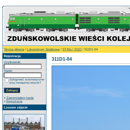
Strona główna
/
Lokomotywy Spalinowe
/
ST40s | 311D
/ 311D1-04
Rejestracja
311D1-04
Użytkownik:
Hasło:
Zalogować automatycznie
przy następnej wizycie?
»
Zapomniałem hasła
»
Rejestracja
Losowe zdjęcie