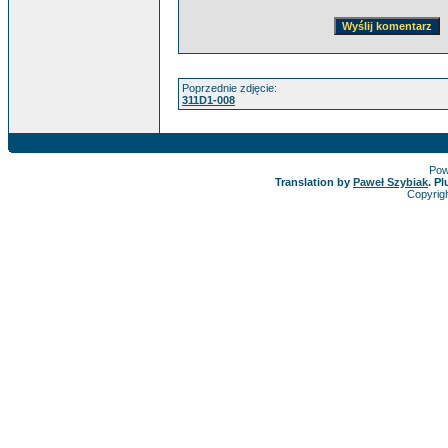
Poprzednie zdjęcie:
311D1-008
Pow
Translation by
Paweł Szybiak
. P
Copyrig