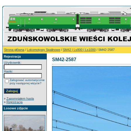
Strona główna
/
Lokomotywy Spalinowe
/
SM42 | Ls800 | Ls1000
/ SM42-2587
Rejestracja
SM42-2587
Użytkownik:
Hasło:
Zalogować automatycznie
przy następnej wizycie?
»
Zapomniałem hasła
»
Rejestracja
Losowe zdjęcie