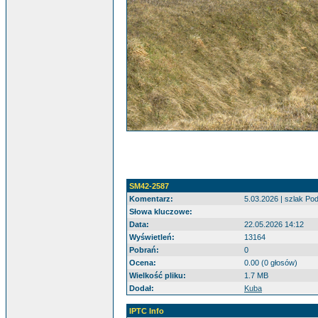
SM42-2587
Komentarz:
5.03.2026 | szlak P
Słowa kluczowe:
Data:
22.05.2026 14:12
Wyświetleń:
13164
Pobrań:
0
Ocena:
0.00 (0 głosów)
Wielkość pliku:
1.7 MB
Dodał:
Kuba
IPTC Info