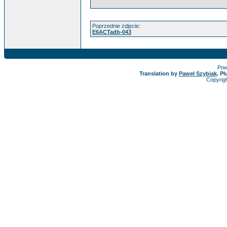
Poprzednie zdjęcie:
E6ACTadb-043
Pow
Translation by
Paweł Szybiak
. P
Copyrig