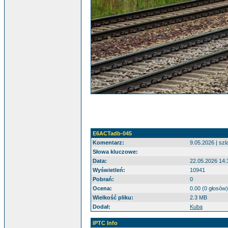
E6ACTadb-045
Komentarz:
9.05.2026 | sz
Słowa kluczowe:
Data:
22.05.2026 14:
Wyświetleń:
10941
Pobrań:
0
Ocena:
0.00 (0 głosów)
Wielkość pliku:
2.3 MB
Dodał:
Kuba
IPTC Info