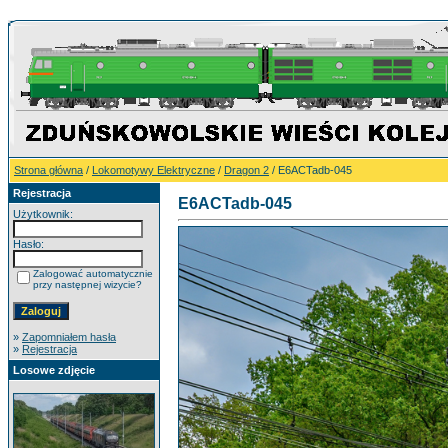
Strona główna
/
Lokomotywy Elektryczne
/
Dragon 2
/ E6ACTadb-045
Rejestracja
E6ACTadb-045
Użytkownik:
Hasło:
Zalogować automatycznie
przy następnej wizycie?
»
Zapomniałem hasła
»
Rejestracja
Losowe zdjęcie