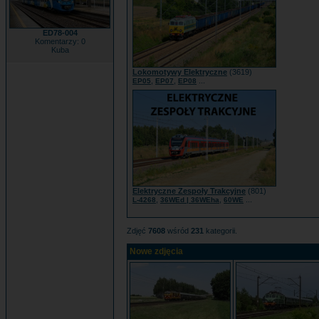
ED78-004
Komentarzy: 0
Kuba
Lokomotywy Elektryczne
(3619)
,
,
...
EP05
EP07
EP08
Elektryczne Zespoły Trakcyjne
(801)
,
,
...
L-4268
36WEd | 36WEha
60WE
Zdjęć
7608
wśród
231
kategorii.
Nowe zdjęcia