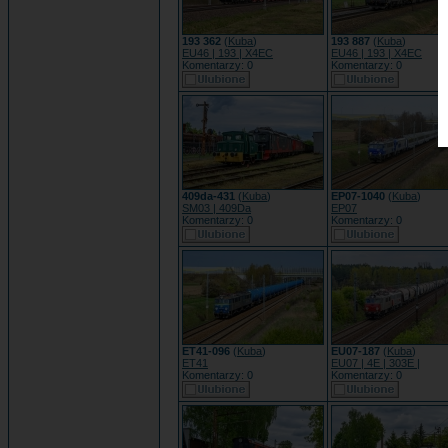
193 362
(
Kuba
)
193 887
(
Kuba
)
EU46 | 193 | X4EC
EU46 | 193 | X4EC
Komentarzy: 0
Komentarzy: 0
409da-431
(
Kuba
)
EP07-1040
(
Kuba
)
SM03 | 409Da
EP07
Komentarzy: 0
Komentarzy: 0
ET41-096
(
Kuba
)
EU07-187
(
Kuba
)
ET41
EU07 | 4E | 303E |
Komentarzy: 0
Komentarzy: 0