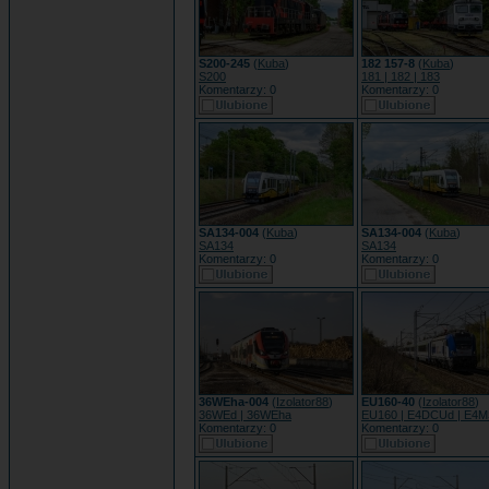
S200-245
(
Kuba
)
182 157-8
(
Kuba
)
S200
181 | 182 | 183
Komentarzy: 0
Komentarzy: 0
SA134-004
(
Kuba
)
SA134-004
(
Kuba
)
SA134
SA134
Komentarzy: 0
Komentarzy: 0
36WEha-004
(
Izolator88
)
EU160-40
(
Izolator88
)
36WEd | 36WEha
EU160 | E4DCUd | E4
Komentarzy: 0
Komentarzy: 0