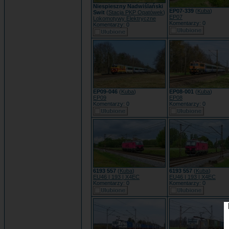
Niespieszny Nadwiślański
EP07-339
(
Kuba
)
Swit
(
Stacja PKP Opatówek
)
EP07
Lokomotywy Elektryczne
Komentarzy: 0
Komentarzy: 0
EP09-046
(
Kuba
)
EP08-001
(
Kuba
)
EP09
EP08
Komentarzy: 0
Komentarzy: 0
6193 557
(
Kuba
)
6193 557
(
Kuba
)
EU46 | 193 | X4EC
EU46 | 193 | X4EC
Komentarzy: 0
Komentarzy: 0