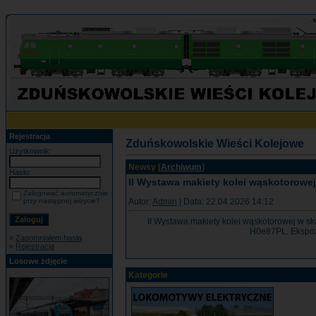
Rejestracja
Zduńskowolskie Wieści Kolejowe
Użytkownik:
Newsy [
Archiwum
]
Hasło:
II Wystawa makiety kolei wąskotorowe
Zalogować automatycznie
Autor:
Admin
| Data: 22.04.2026 14:12
przy następnej wizycie?
II Wystawa makiety kolei wąskotorowej w sk
H0e87PL. Ekspozy
»
Zapomniałem hasła
»
Rejestracja
Losowe zdjęcie
Kategorie