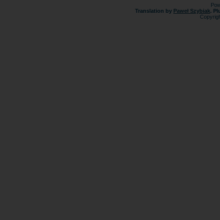
Pow
Translation by
Paweł Szybiak
. P
Copyrig