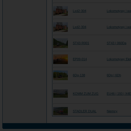
Lxd2-304
Lokomotywy i wa
Lxd2-304
Lokomotywy i wa
ST43-R001
ST43 | 060Da
EP09-014
Lokomotywy Ele
6Dg-138
6Dg | 6Dh
KOMM ZUM ZUG
EU46 | 193 | X4
STADLER DUAL
Niemcy