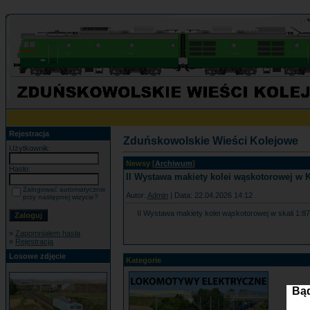
Rejestracja
Zduńskowolskie Wieści Kolejowe
Użytkownik:
Newsy [
Archiwum
]
Hasło:
II Wystawa makiety kolei wąskotorowej w 
Zalogować automatycznie
Autor:
Admin
| Data: 22.04.2026 14:12
przy następnej wizycie?
II Wystawa makiety kolei wąskotorowej w skali 1:8
»
Zapomniałem hasła
»
Rejestracja
Losowe zdjęcie
Kategorie
Bąd