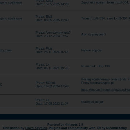
Przez:
Kuba
gony spalinowe
Zgodnei z opisem to jest Lxd-304, 
Data: 15.05.2025 14:20
Przez: BieS
gony spalinowe
To jest Lxd2-314, a nie Lxd2-304.
Data: 08.05.2025 19:09
Przez: A on czynny jest?
A on czynny jest?
Data: 23.12.2024 07:57
Przez: Piotr
ktryczne
Piękne zdjęcie!
Data: 28.11.2024 16:43
Przez: Lk
Numer lok. 6Dg-139
Data: 06.11.2024 19:22
Pociąg kontenerowy relacji Łódź Ż
Przez: SOpek
Firmy locotranssped.pl
EC
Data: 16.02.2024 17:49
https://ilostan.forumkolejowe.pl/
Przez: za
Eurodual jak już
Data: 17.08.2023 11:07
Powered by
4images
1.9
Translation by
Paweł Szybiak
. Plugins and compatibility with 1.9 by Nieobliczalny.