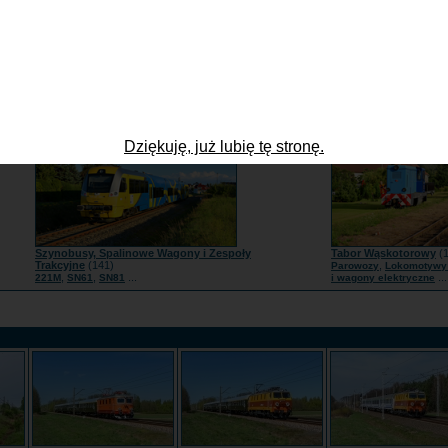
Lokomotywy Spalinowe
(1734)
Tabor zagraniczny
(97
,
,
...
,
,
BR285
JT42CWR | Class66
SU160 | 111Db
Słowacja
Czechy
Nie
Dziękuję, już lubię tę stronę.
Szynobusy, Spalinowe Wagony i Zespoły
Tabor Wąskotorowy
(1
Trakcyjne
(141)
,
Parowozy
Lokomotywy 
,
,
...
...
221M
SN61
SN81
i wagony elektryczne