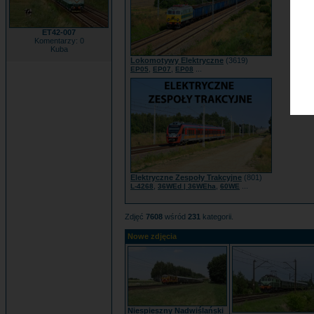
ET42-007
Komentarzy: 0
Kuba
Lokomotywy Elektryczne
(3619)
,
,
...
EP05
EP07
EP08
Elektryczne Zespoły Trakcyjne
(801)
,
,
...
L-4268
36WEd | 36WEha
60WE
Zdjęć
7608
wśród
231
kategorii.
Nowe zdjęcia
Niespieszny Nadwiślański