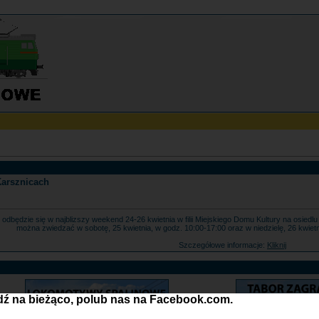
Karsznicach
7 odbędzie się w najblizszy weekend 24-26 kwietnia w filii Miejskiego Domu Kultury na osie
można zwiedzać w sobotę, 25 kwietnia, w godz. 10:00-17:00 oraz w niedzielę, 26 kwiet
Szczegółowe informacje:
Kliknij
ź na bieżąco, polub nas na Facebook.com.