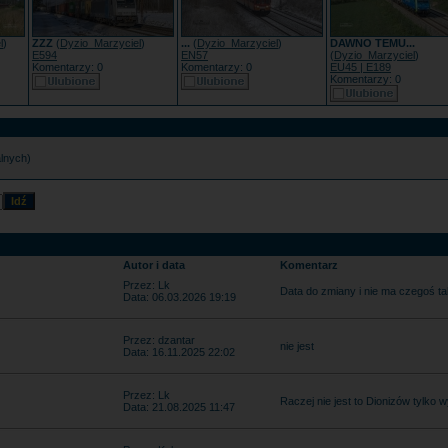
l
)
ZZZ
(
Dyzio_Marzyciel
)
...
(
Dyzio_Marzyciel
)
DAWNO TEMU...
E594
EN57
(
Dyzio_Marzyciel
)
Komentarzy: 0
Komentarzy: 0
EU45 | E189
Komentarzy: 0
alnych)
Autor i data
Komentarz
Przez: Lk
Data do zmiany i nie ma czegoś ta
Data: 06.03.2026 19:19
Przez: dzantar
nie jest
Data: 16.11.2025 22:02
Przez: Lk
Raczej nie jest to Dionizów tylko
Data: 21.08.2025 11:47