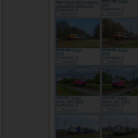
EP07-339
(
Kuba
)
Swit
(
Stacja PKP Opatówek
)
EP07
Lokomotywy Elektryczne
Komentarzy: 0
Komentarzy: 0
EP09-046
(
Kuba
)
EP08-001
(
Kuba
)
EP09
EP08
Komentarzy: 0
Komentarzy: 0
6193 557
(
Kuba
)
6193 557
(
Kuba
)
EU46 | 193 | X4EC
EU46 | 193 | X4EC
Komentarzy: 0
Komentarzy: 0