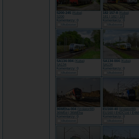
S200-245
(
Kuba
)
182 157-8
(
Kuba
)
S200
181 | 182 | 183
Komentarzy: 0
Komentarzy: 0
SA134-004
(
Kuba
)
SA134-004
(
Kuba
)
SA134
SA134
Komentarzy: 0
Komentarzy: 0
36WEha-004
(
Izolator88
)
EU160-40
(
Izolator88
)
36WEd | 36WEha
EU160 | E4DCUd | E4
Komentarzy: 0
Komentarzy: 0