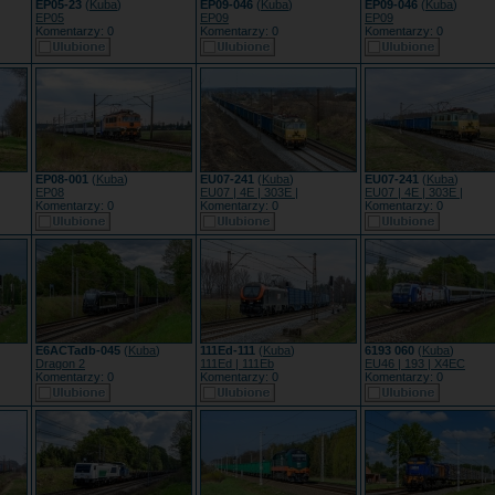
EP05-23
(
Kuba
)
EP09-046
(
Kuba
)
EP09-046
(
Kuba
)
EP05
EP09
EP09
Komentarzy: 0
Komentarzy: 0
Komentarzy: 0
EP08-001
(
Kuba
)
EU07-241
(
Kuba
)
EU07-241
(
Kuba
)
EP08
EU07 | 4E | 303E |
EU07 | 4E | 303E |
Komentarzy: 0
Komentarzy: 0
Komentarzy: 0
E6ACTadb-045
(
Kuba
)
111Ed-111
(
Kuba
)
6193 060
(
Kuba
)
Dragon 2
111Ed | 111Eb
EU46 | 193 | X4EC
Komentarzy: 0
Komentarzy: 0
Komentarzy: 0