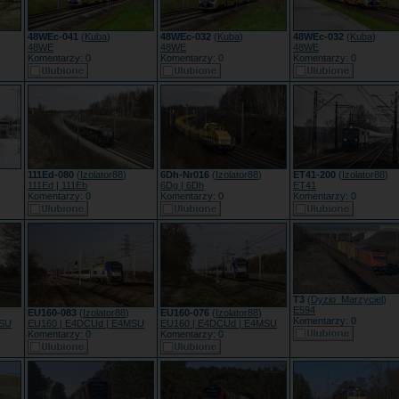
48WEc-041
(
Kuba
)
48WEc-032
(
Kuba
)
48WEc-032
(
Kuba
)
48WE
48WE
48WE
Komentarzy: 0
Komentarzy: 0
Komentarzy: 0
111Ed-080
(
Izolator88
)
6Dh-Nr016
(
Izolator88
)
ET41-200
(
Izolator88
)
111Ed | 111Eb
6Dg | 6Dh
ET41
Komentarzy: 0
Komentarzy: 0
Komentarzy: 0
T3
(
Dyzio_Marzyciel
)
E594
EU160-083
(
Izolator88
)
EU160-076
(
Izolator88
)
Komentarzy: 0
MSU
EU160 | E4DCUd | E4MSU
EU160 | E4DCUd | E4MSU
Komentarzy: 0
Komentarzy: 0