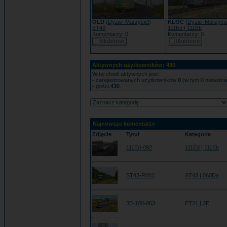
OLD
(
Dyzio_Marzyciel
)
KLOC
(
Dyzio_Marzycie
ET40
111Ed | 111Eb
Komentarzy: 0
Komentarzy: 0
Aktywnych użytkowników: 430
W tej chwili aktywnych jest:
- zarejestrowanych użytkowników
0
(w tym 0 niewidzi
- gości
430
.
Najnowsze komentarze
Zdjęcie
Tytuł
Kategoria
111Ed-092
111Ed | 111Eb
ST43-R001
ST43 | 060Da
3E-100-063
ET21 | 3E