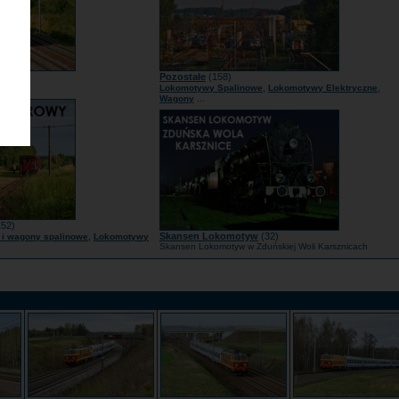
1)
Pozostałe
(158)
...
,
,
mcy
Lokomotywy Spalinowe
Lokomotywy Elektryczne
...
Wagony
52)
,
Skansen Lokomotyw
(32)
i wagony spalinowe
Lokomotywy
Skansen Lokomotyw w Zduńskiej Woli Karsznicach