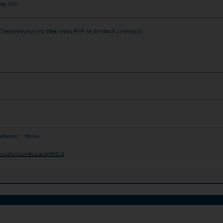
nie 314
 Charakterystyczny biały napis PKP na drzwiach czołowych.
abieniec - Horka
index.php?nav=foto&id=88674