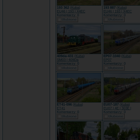
193 362
(
Kuba
)
193 887
(
Kuba
)
EU46 | 193 | X4EC
EU46 | 193 | X4EC
Komentarzy: 0
Komentarzy: 0
409da-431
(
Kuba
)
EP07-1040
(
Kuba
)
SM03 | 409Da
EP07
Komentarzy: 0
Komentarzy: 0
ET41-096
(
Kuba
)
EU07-187
(
Kuba
)
ET41
EU07 | 4E | 303E |
Komentarzy: 0
Komentarzy: 0