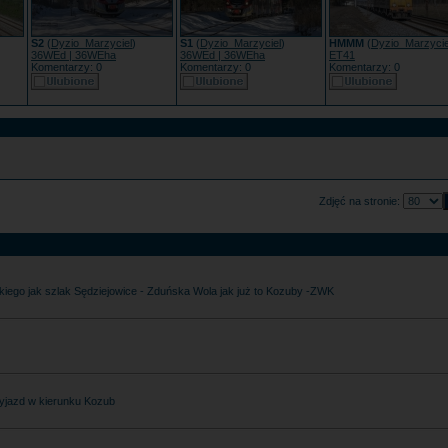
S2
(
Dyzio_Marzyciel
)
S1
(
Dyzio_Marzyciel
)
HMMM
(
Dyzio_Marzycie
36WEd | 36WEha
36WEd | 36WEha
ET41
Komentarzy: 0
Komentarzy: 0
Komentarzy: 0
Zdjęć na stronie:
kiego jak szlak Sędziejowice - Zduńska Wola jak już to Kozuby -ZWK
 wyjazd w kierunku Kozub