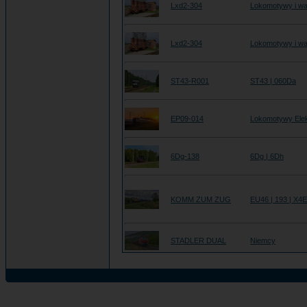
Lxd2-304
Lokomotywy i wa
Lxd2-304
Lokomotywy i wa
ST43-R001
ST43 | 060Da
EP09-014
Lokomotywy Ele
6Dg-138
6Dg | 6Dh
KOMM ZUM ZUG
EU46 | 193 | X4
STADLER DUAL
Niemcy