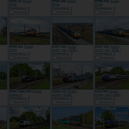
EP05-23
(
Kuba
)
EP09-046
(
Kuba
)
EP09-046
(
Kuba
)
EP05
EP09
EP09
Komentarzy: 0
Komentarzy: 0
Komentarzy: 0
EP08-001
(
Kuba
)
EU07-241
(
Kuba
)
EU07-241
(
Kuba
)
EP08
EU07 | 4E | 303E |
EU07 | 4E | 303E |
Komentarzy: 0
Komentarzy: 0
Komentarzy: 0
E6ACTadb-045
(
Kuba
)
111Ed-111
(
Kuba
)
6193 060
(
Kuba
)
Dragon 2
111Ed | 111Eb
EU46 | 193 | X4EC
Komentarzy: 0
Komentarzy: 0
Komentarzy: 0