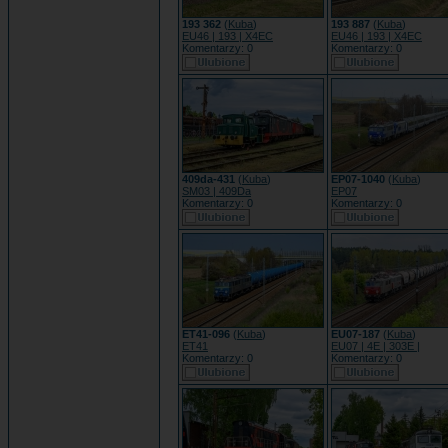
193 362
(
Kuba
)
193 887
(
Kuba
)
EU46 | 193 | X4EC
EU46 | 193 | X4EC
Komentarzy: 0
Komentarzy: 0
409da-431
(
Kuba
)
EP07-1040
(
Kuba
)
SM03 | 409Da
EP07
Komentarzy: 0
Komentarzy: 0
ET41-096
(
Kuba
)
EU07-187
(
Kuba
)
ET41
EU07 | 4E | 303E |
Komentarzy: 0
Komentarzy: 0