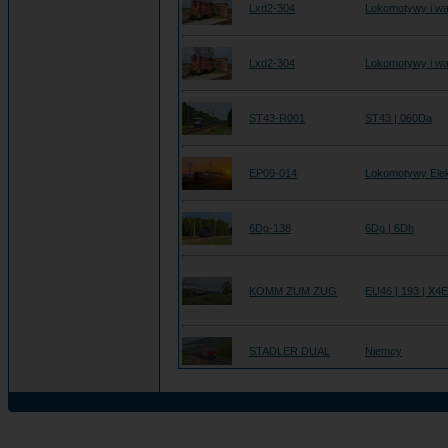
Lxd2-304
Lokomotywy i wa
Lxd2-304
Lokomotywy i wa
ST43-R001
ST43 | 060Da
EP09-014
Lokomotywy Ele
6Dg-138
6Dg | 6Dh
KOMM ZUM ZUG
EU46 | 193 | X4
STADLER DUAL
Niemcy