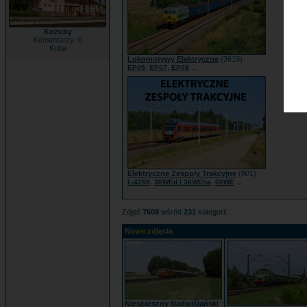
Kozuby
Komentarzy: 0
Kuba
Lokomotywy Elektryczne
(3619)
,
,
...
EP05
EP07
EP08
Elektryczne Zespoły Trakcyjne
(801)
,
,
...
L-4268
36WEd | 36WEha
60WE
Zdjęć
7608
wśród
231
kategorii.
Nowe zdjęcia
Niespieszny Nadwiślański