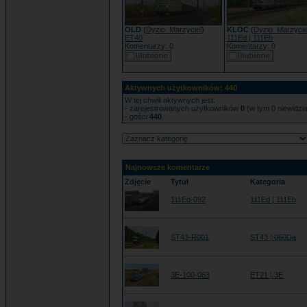
OLD
(
Dyzio_Marzyciel
)
KLOC
(
Dyzio_Marzycie
ET40
111Ed | 111Eb
Komentarzy: 0
Komentarzy: 0
Aktywnych użytkowników: 440
W tej chwili aktywnych jest:
- zarejestrowanych użytkowników
0
(w tym 0 niewidzi
- gości
440
.
Najnowsze komentarze
Zdjęcie
Tytuł
Kategoria
111Ed-092
111Ed | 111Eb
ST43-R001
ST43 | 060Da
3E-100-063
ET21 | 3E