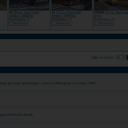
S2
(
Dyzio_Marzyciel
)
S1
(
Dyzio_Marzyciel
)
HMMM
(
Dyzio_Marzycie
36WEd | 36WEha
36WEd | 36WEha
ET41
Komentarzy: 0
Komentarzy: 0
Komentarzy: 0
Zdjęć na stronie:
kiego jak szlak Sędziejowice - Zduńska Wola jak już to Kozuby -ZWK
 wyjazd w kierunku Kozub