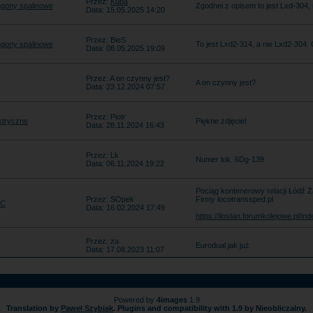
Przez:
Kuba
gony spalinowe
Zgodnei z opisem to jest Lxd-304, 
Data: 15.05.2025 14:20
Przez: BieS
gony spalinowe
To jest Lxd2-314, a nie Lxd2-304.
Data: 08.05.2025 19:09
Przez: A on czynny jest?
A on czynny jest?
Data: 23.12.2024 07:57
Przez: Piotr
ktryczne
Piękne zdjęcie!
Data: 28.11.2024 16:43
Przez: Lk
Numer lok. 6Dg-139
Data: 06.11.2024 19:22
Pociąg kontenerowy relacji Łódź Ż
Przez: SOpek
Firmy locotranssped.pl
EC
Data: 16.02.2024 17:49
https://ilostan.forumkolejowe.pl/
Przez: za
Eurodual jak już
Data: 17.08.2023 11:07
Powered by
4images
1.9
Translation by
Paweł Szybiak
. Plugins and compatibility with 1.9 by Nieobliczalny.