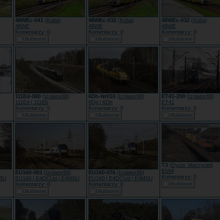
48WEc-041
(
Kuba
)
48WEc-032
(
Kuba
)
48WEc-032
(
Kuba
)
48WE
48WE
48WE
Komentarzy: 0
Komentarzy: 0
Komentarzy: 0
111Ed-080
(
Izolator88
)
6Dh-Nr016
(
Izolator88
)
ET41-200
(
Izolator88
)
111Ed | 111Eb
6Dg | 6Dh
ET41
Komentarzy: 0
Komentarzy: 0
Komentarzy: 0
T3
(
Dyzio_Marzyciel
)
E594
EU160-083
(
Izolator88
)
EU160-076
(
Izolator88
)
Komentarzy: 0
MSU
EU160 | E4DCUd | E4MSU
EU160 | E4DCUd | E4MSU
Komentarzy: 0
Komentarzy: 0