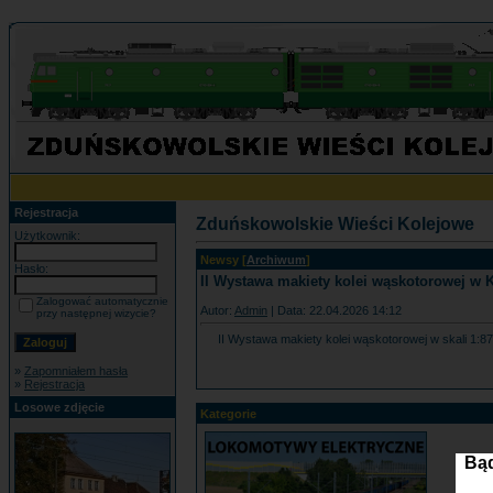
Rejestracja
Zduńskowolskie Wieści Kolejowe
Użytkownik:
Newsy [
Archiwum
]
Hasło:
II Wystawa makiety kolei wąskotorowej w 
Zalogować automatycznie
Autor:
Admin
| Data: 22.04.2026 14:12
przy następnej wizycie?
II Wystawa makiety kolei wąskotorowej w skali 1:8
»
Zapomniałem hasła
»
Rejestracja
Losowe zdjęcie
Kategorie
Bąd