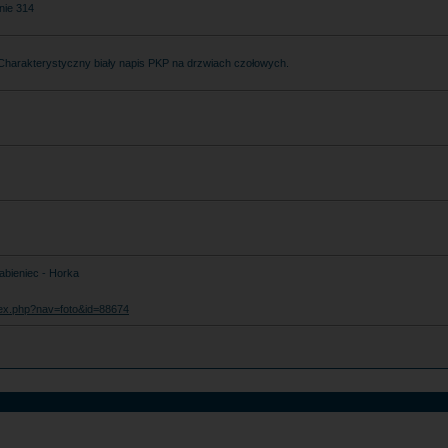
nie 314
 Charakterystyczny biały napis PKP na drzwiach czołowych.
abieniec - Horka
index.php?nav=foto&id=88674