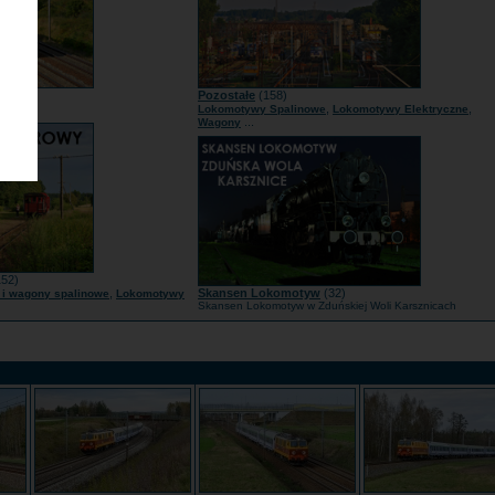
1)
Pozostałe
(158)
...
,
,
mcy
Lokomotywy Spalinowe
Lokomotywy Elektryczne
...
Wagony
52)
,
Skansen Lokomotyw
(32)
i wagony spalinowe
Lokomotywy
Skansen Lokomotyw w Zduńskiej Woli Karsznicach