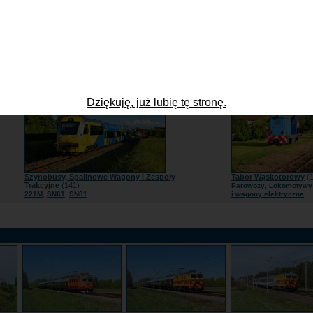
Lokomotywy Spalinowe
(1734)
Tabor zagraniczny
(97
,
,
...
,
,
BR285
JT42CWR | Class66
SU160 | 111Db
Słowacja
Czechy
Nie
Dziękuję, już lubię tę stronę.
Szynobusy, Spalinowe Wagony i Zespoły
Tabor Wąskotorowy
(1
Trakcyjne
(141)
,
Parowozy
Lokomotywy 
,
,
...
...
221M
SN61
SN81
i wagony elektryczne