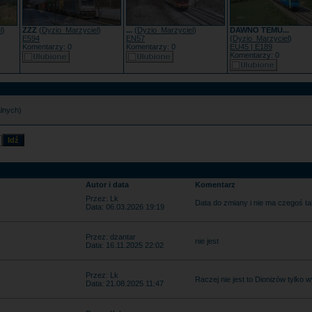
l
)
ZZZ
(
Dyzio_Marzyciel
)
...
(
Dyzio_Marzyciel
)
DAWNO TEMU...
E594
EN57
(
Dyzio_Marzyciel
)
Komentarzy: 0
Komentarzy: 0
EU45 | E189
Komentarzy: 0
alnych)
Autor i data
Komentarz
Przez: Lk
Data do zmiany i nie ma czegoś ta
Data: 06.03.2026 19:19
Przez: dzantar
nie jest
Data: 16.11.2025 22:02
Przez: Lk
Raczej nie jest to Dionizów tylko
Data: 21.08.2025 11:47