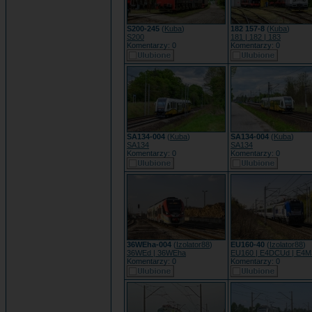
S200-245
(
Kuba
)
182 157-8
(
Kuba
)
S200
181 | 182 | 183
Komentarzy: 0
Komentarzy: 0
SA134-004
(
Kuba
)
SA134-004
(
Kuba
)
SA134
SA134
Komentarzy: 0
Komentarzy: 0
36WEha-004
(
Izolator88
)
EU160-40
(
Izolator88
)
36WEd | 36WEha
EU160 | E4DCUd | E4
Komentarzy: 0
Komentarzy: 0