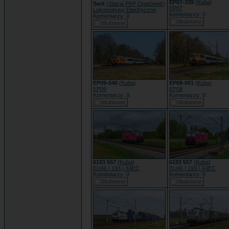
EP07-339
(
Kuba
)
Swit
(
Stacja PKP Opatówek
)
EP07
Lokomotywy Elektryczne
Komentarzy: 0
Komentarzy: 0
EP09-046
(
Kuba
)
EP08-001
(
Kuba
)
EP09
EP08
Komentarzy: 0
Komentarzy: 0
6193 557
(
Kuba
)
6193 557
(
Kuba
)
EU46 | 193 | X4EC
EU46 | 193 | X4EC
Komentarzy: 0
Komentarzy: 0