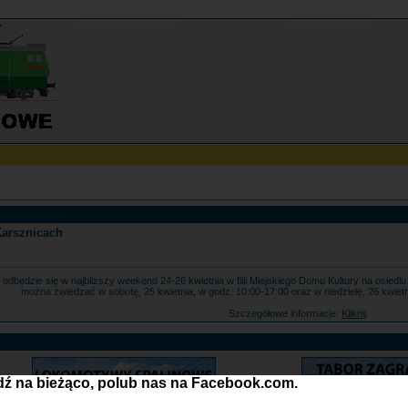
Karsznicach
7 odbędzie się w najblizszy weekend 24-26 kwietnia w filii Miejskiego Domu Kultury na osie
można zwiedzać w sobotę, 25 kwietnia, w godz. 10:00-17:00 oraz w niedzielę, 26 kwiet
Szczegółowe informacje:
Kliknij
ź na bieżąco, polub nas na Facebook.com.