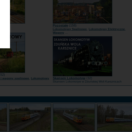
1)
Pozostałe
(158)
...
,
,
mcy
Lokomotywy Spalinowe
Lokomotywy Elektryczne
...
Wagony
52)
,
Skansen Lokomotyw
(32)
i wagony spalinowe
Lokomotywy
Skansen Lokomotyw w Zduńskiej Woli Karsznicach