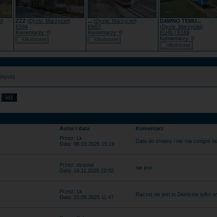
l
)
ZZZ
(
Dyzio_Marzyciel
)
...
(
Dyzio_Marzyciel
)
DAWNO TEMU...
E594
EN57
(
Dyzio_Marzyciel
)
Komentarzy: 0
Komentarzy: 0
EU45 | E189
Komentarzy: 0
alnych)
Autor i data
Komentarz
Przez: Lk
Data do zmiany i nie ma czegoś ta
Data: 06.03.2026 19:19
Przez: dzantar
nie jest
Data: 16.11.2025 22:02
Przez: Lk
Raczej nie jest to Dionizów tylko
Data: 21.08.2025 11:47