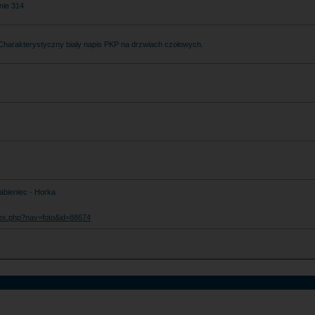
nie 314
 Charakterystyczny biały napis PKP na drzwiach czołowych.
abieniec - Horka
index.php?nav=foto&id=88674