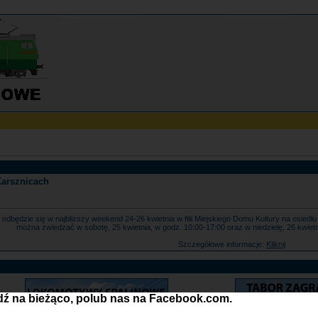
Karsznicach
7 odbędzie się w najblizszy weekend 24-26 kwietnia w filii Miejskiego Domu Kultury na osie
można zwiedzać w sobotę, 25 kwietnia, w godz. 10:00-17:00 oraz w niedzielę, 26 kwiet
Szczegółowe informacje:
Kliknij
ź na bieżąco, polub nas na Facebook.com.