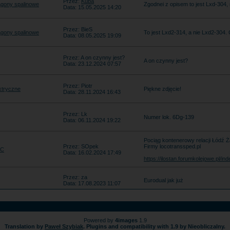
Przez:
Kuba
gony spalinowe
Zgodnei z opisem to jest Lxd-304, 
Data: 15.05.2025 14:20
Przez: BieS
gony spalinowe
To jest Lxd2-314, a nie Lxd2-304.
Data: 08.05.2025 19:09
Przez: A on czynny jest?
A on czynny jest?
Data: 23.12.2024 07:57
Przez: Piotr
ktryczne
Piękne zdjęcie!
Data: 28.11.2024 16:43
Przez: Lk
Numer lok. 6Dg-139
Data: 06.11.2024 19:22
Pociąg kontenerowy relacji Łódź Ż
Przez: SOpek
Firmy locotranssped.pl
EC
Data: 16.02.2024 17:49
https://ilostan.forumkolejowe.pl/
Przez: za
Eurodual jak już
Data: 17.08.2023 11:07
Powered by
4images
1.9
Translation by
Paweł Szybiak
. Plugins and compatibility with 1.9 by Nieobliczalny.