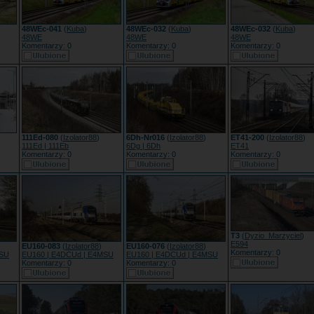
48WEc-041
(
Kuba
)
48WEc-032
(
Kuba
)
48WEc-032
(
Kuba
)
48WE
48WE
48WE
Komentarzy: 0
Komentarzy: 0
Komentarzy: 0
111Ed-080
(
Izolator88
)
6Dh-Nr016
(
Izolator88
)
ET41-200
(
Izolator88
)
111Ed | 111Eb
6Dg | 6Dh
ET41
Komentarzy: 0
Komentarzy: 0
Komentarzy: 0
T3
(
Dyzio_Marzyciel
)
E594
EU160-083
(
Izolator88
)
EU160-076
(
Izolator88
)
Komentarzy: 0
MSU
EU160 | E4DCUd | E4MSU
EU160 | E4DCUd | E4MSU
Komentarzy: 0
Komentarzy: 0