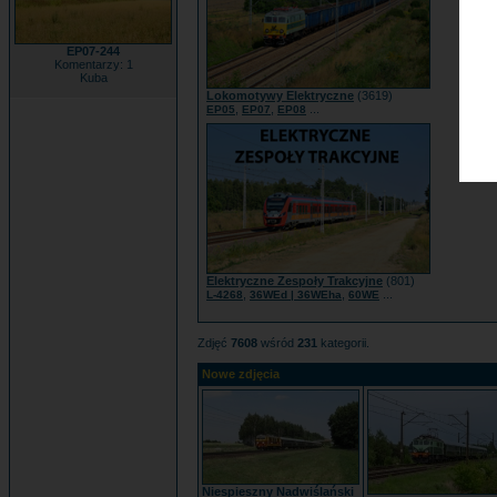
EP07-244
Komentarzy: 1
Kuba
Lokomotywy Elektryczne
(3619)
,
,
...
EP05
EP07
EP08
Elektryczne Zespoły Trakcyjne
(801)
,
,
...
L-4268
36WEd | 36WEha
60WE
Zdjęć
7608
wśród
231
kategorii.
Nowe zdjęcia
Niespieszny Nadwiślański