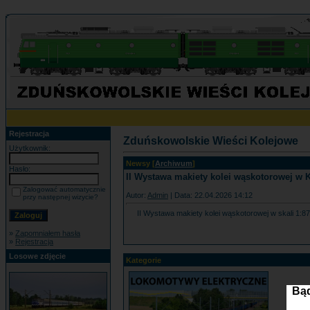
Rejestracja
Zduńskowolskie Wieści Kolejowe
Użytkownik:
Newsy [
Archiwum
]
Hasło:
II Wystawa makiety kolei wąskotorowej w 
Zalogować automatycznie
Autor:
Admin
| Data: 22.04.2026 14:12
przy następnej wizycie?
II Wystawa makiety kolei wąskotorowej w skali 1:8
»
Zapomniałem hasła
»
Rejestracja
Losowe zdjęcie
Kategorie
Bąd