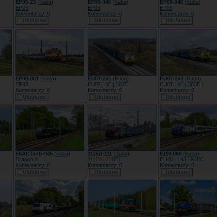
EP05-23
(
Kuba
)
EP09-046
(
Kuba
)
EP09-046
(
Kuba
)
EP05
EP09
EP09
Komentarzy: 0
Komentarzy: 0
Komentarzy: 0
EP08-001
(
Kuba
)
EU07-241
(
Kuba
)
EU07-241
(
Kuba
)
EP08
EU07 | 4E | 303E |
EU07 | 4E | 303E |
Komentarzy: 0
Komentarzy: 0
Komentarzy: 0
E6ACTadb-045
(
Kuba
)
111Ed-111
(
Kuba
)
6193 060
(
Kuba
)
Dragon 2
111Ed | 111Eb
EU46 | 193 | X4EC
Komentarzy: 0
Komentarzy: 0
Komentarzy: 0