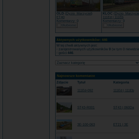
OLD
(
Dyzio_Marzyciel
)
KLOC
(
Dyzio_Marzycie
ET40
111Ed | 111Eb
Komentarzy: 0
Komentarzy: 0
Aktywnych użytkowników: 446
W tej chwili aktywnych jest:
- zarejestrowanych użytkowników
0
(w tym 0 niewidzi
- gości
446
.
Najnowsze komentarze
Zdjęcie
Tytuł
Kategoria
111Ed-092
111Ed | 111Eb
ST43-R001
ST43 | 060Da
3E-100-063
ET21 | 3E