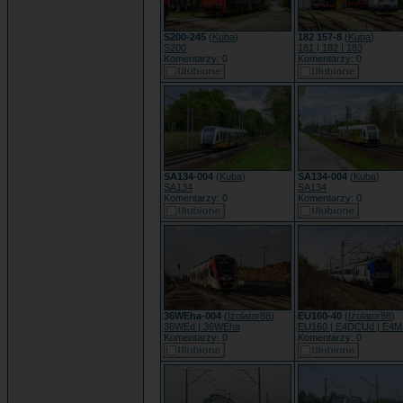
S200-245
(
Kuba
)
182 157-8
(
Kuba
)
S200
181 | 182 | 183
Komentarzy: 0
Komentarzy: 0
SA134-004
(
Kuba
)
SA134-004
(
Kuba
)
SA134
SA134
Komentarzy: 0
Komentarzy: 0
36WEha-004
(
Izolator88
)
EU160-40
(
Izolator88
)
36WEd | 36WEha
EU160 | E4DCUd | E4
Komentarzy: 0
Komentarzy: 0