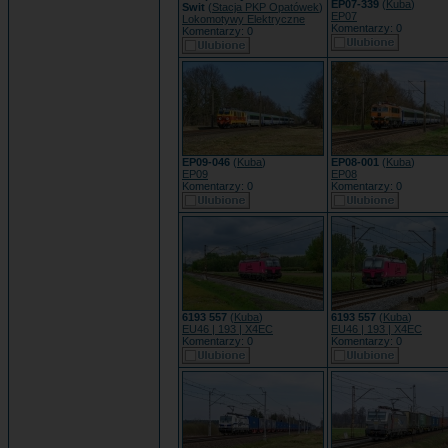
EP07-339
(
Kuba
)
Swit
(
Stacja PKP Opatówek
)
EP07
Lokomotywy Elektryczne
Komentarzy: 0
Komentarzy: 0
EP09-046
(
Kuba
)
EP08-001
(
Kuba
)
EP09
EP08
Komentarzy: 0
Komentarzy: 0
6193 557
(
Kuba
)
6193 557
(
Kuba
)
EU46 | 193 | X4EC
EU46 | 193 | X4EC
Komentarzy: 0
Komentarzy: 0