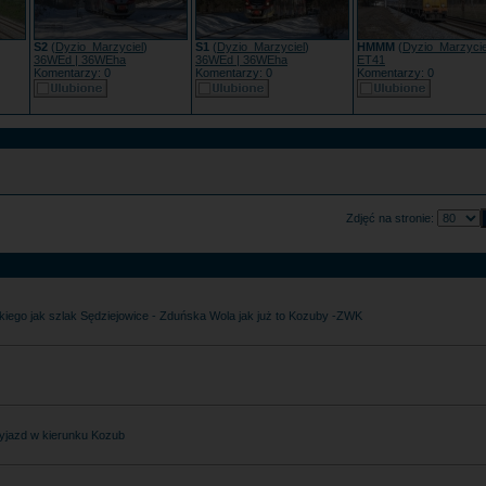
S2
(
Dyzio_Marzyciel
)
S1
(
Dyzio_Marzyciel
)
HMMM
(
Dyzio_Marzycie
36WEd | 36WEha
36WEd | 36WEha
ET41
Komentarzy: 0
Komentarzy: 0
Komentarzy: 0
Zdjęć na stronie:
kiego jak szlak Sędziejowice - Zduńska Wola jak już to Kozuby -ZWK
 wyjazd w kierunku Kozub