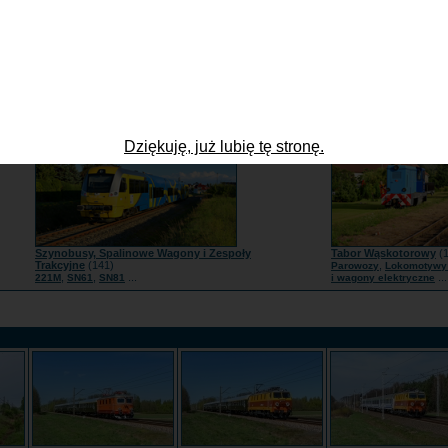
Lokomotywy Spalinowe
(1734)
Tabor zagraniczny
(97
,
,
...
,
,
BR285
JT42CWR | Class66
SU160 | 111Db
Słowacja
Czechy
Nie
Dziękuję, już lubię tę stronę.
Szynobusy, Spalinowe Wagony i Zespoły
Tabor Wąskotorowy
(1
Trakcyjne
(141)
,
Parowozy
Lokomotywy 
,
,
...
...
221M
SN61
SN81
i wagony elektryczne