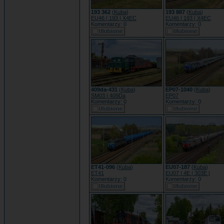
193 362
(
Kuba
)
193 887
(
Kuba
)
EU46 | 193 | X4EC
EU46 | 193 | X4EC
Komentarzy: 0
Komentarzy: 0
409da-431
(
Kuba
)
EP07-1040
(
Kuba
)
SM03 | 409Da
EP07
Komentarzy: 0
Komentarzy: 0
ET41-096
(
Kuba
)
EU07-187
(
Kuba
)
ET41
EU07 | 4E | 303E |
Komentarzy: 0
Komentarzy: 0