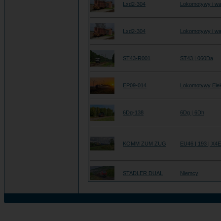
Lxd2-304
Lokomotywy i wa
Lxd2-304
Lokomotywy i wa
ST43-R001
ST43 | 060Da
EP09-014
Lokomotywy Ele
6Dg-138
6Dg | 6Dh
KOMM ZUM ZUG
EU46 | 193 | X4
STADLER DUAL
Niemcy