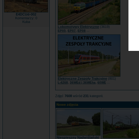
E4DCUd-002
Komentarzy: 0
Kuba
Lokomotywy Elektryczne
(3619)
,
,
...
EP05
EP07
EP08
Elektryczne Zespoły Trakcyjne
(801)
,
,
...
L-4268
36WEd | 36WEha
60WE
Zdjęć
7608
wśród
231
kategorii.
Nowe zdjęcia
Niespieszny Nadwiślański