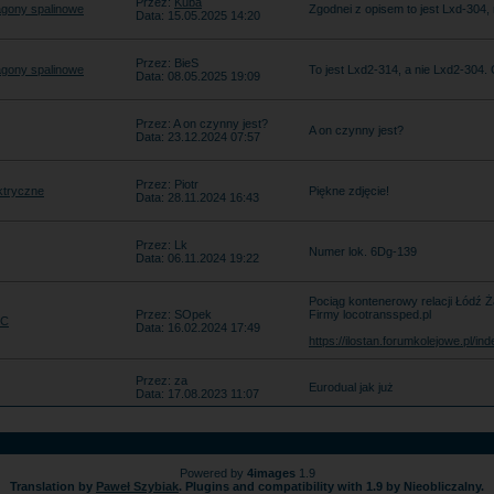
Przez:
Kuba
gony spalinowe
Zgodnei z opisem to jest Lxd-304, 
Data: 15.05.2025 14:20
Przez: BieS
gony spalinowe
To jest Lxd2-314, a nie Lxd2-304.
Data: 08.05.2025 19:09
Przez: A on czynny jest?
A on czynny jest?
Data: 23.12.2024 07:57
Przez: Piotr
ktryczne
Piękne zdjęcie!
Data: 28.11.2024 16:43
Przez: Lk
Numer lok. 6Dg-139
Data: 06.11.2024 19:22
Pociąg kontenerowy relacji Łódź Ż
Przez: SOpek
Firmy locotranssped.pl
EC
Data: 16.02.2024 17:49
https://ilostan.forumkolejowe.pl/
Przez: za
Eurodual jak już
Data: 17.08.2023 11:07
Powered by
4images
1.9
Translation by
Paweł Szybiak
. Plugins and compatibility with 1.9 by Nieobliczalny.