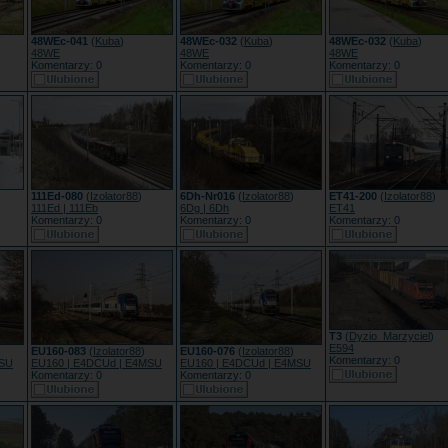
48WEc-041
(
Kuba
)
48WEc-032
(
Kuba
)
48WEc-032
(
Kuba
)
48WE
48WE
48WE
Komentarzy: 0
Komentarzy: 0
Komentarzy: 0
111Ed-080
(
Izolator88
)
6Dh-Nr016
(
Izolator88
)
ET41-200
(
Izolator88
)
111Ed | 111Eb
6Dg | 6Dh
ET41
Komentarzy: 0
Komentarzy: 0
Komentarzy: 0
T3
(
Dyzio_Marzyciel
)
E594
EU160-083
(
Izolator88
)
EU160-076
(
Izolator88
)
Komentarzy: 0
MSU
EU160 | E4DCUd | E4MSU
EU160 | E4DCUd | E4MSU
Komentarzy: 0
Komentarzy: 0