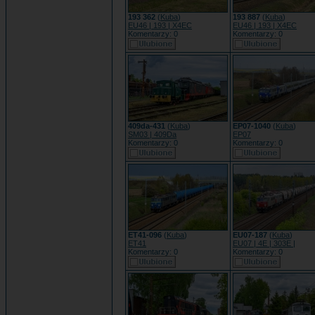
193 362
(
Kuba
)
193 887
(
Kuba
)
EU46 | 193 | X4EC
EU46 | 193 | X4EC
Komentarzy: 0
Komentarzy: 0
409da-431
(
Kuba
)
EP07-1040
(
Kuba
)
SM03 | 409Da
EP07
Komentarzy: 0
Komentarzy: 0
ET41-096
(
Kuba
)
EU07-187
(
Kuba
)
ET41
EU07 | 4E | 303E |
Komentarzy: 0
Komentarzy: 0