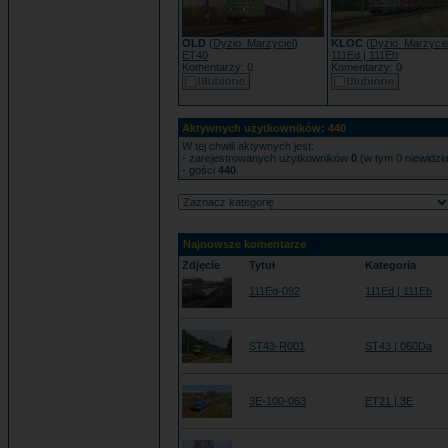
OLD
(
Dyzio_Marzyciel
)
KLOC
(
Dyzio_Marzycie
ET40
111Ed | 111Eb
Komentarzy: 0
Komentarzy: 0
Aktywnych użytkowników: 440
W tej chwili aktywnych jest:
- zarejestrowanych użytkowników
0
(w tym 0 niewidzi
- gości
440
.
Najnowsze komentarze
Zdjęcie
Tytuł
Kategoria
111Ed-092
111Ed | 111Eb
ST43-R001
ST43 | 060Da
3E-100-063
ET21 | 3E