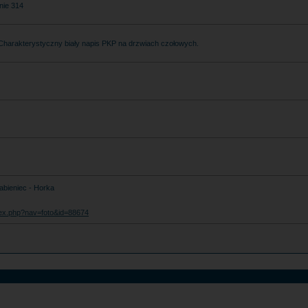
nie 314
 Charakterystyczny biały napis PKP na drzwiach czołowych.
abieniec - Horka
index.php?nav=foto&id=88674