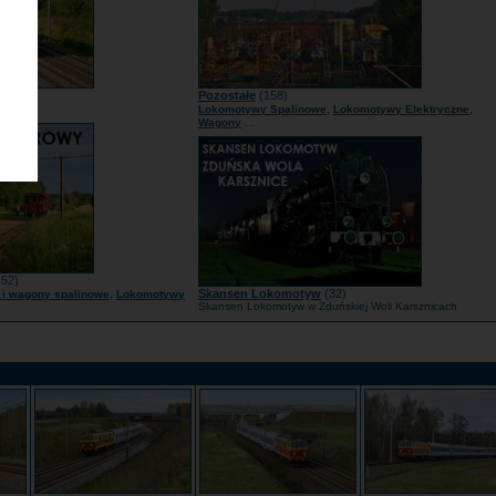
1)
Pozostałe
(158)
...
,
,
mcy
Lokomotywy Spalinowe
Lokomotywy Elektryczne
...
Wagony
52)
,
Skansen Lokomotyw
(32)
i wagony spalinowe
Lokomotywy
Skansen Lokomotyw w Zduńskiej Woli Karsznicach