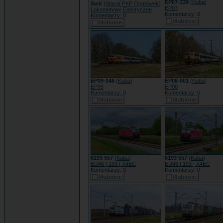
EP07-339
(
Kuba
)
Swit
(
Stacja PKP Opatówek
)
EP07
Lokomotywy Elektryczne
Komentarzy: 0
Komentarzy: 0
EP09-046
(
Kuba
)
EP08-001
(
Kuba
)
EP09
EP08
Komentarzy: 0
Komentarzy: 0
6193 557
(
Kuba
)
6193 557
(
Kuba
)
EU46 | 193 | X4EC
EU46 | 193 | X4EC
Komentarzy: 0
Komentarzy: 0