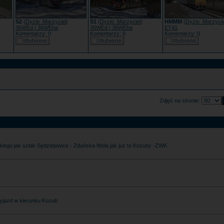
S2
(
Dyzio_Marzyciel
)
S1
(
Dyzio_Marzyciel
)
HMMM
(
Dyzio_Marzycie
36WEd | 36WEha
36WEd | 36WEha
ET41
Komentarzy: 0
Komentarzy: 0
Komentarzy: 0
Zdjęć na stronie:
kiego jak szlak Sędziejowice - Zduńska Wola jak już to Kozuby -ZWK
 wyjazd w kierunku Kozub