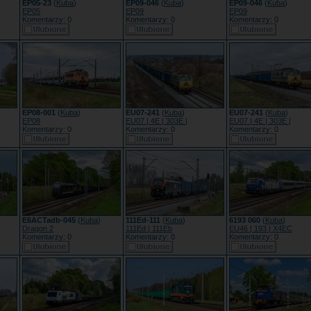
EP05-23
(
Kuba
)
EP09-046
(
Kuba
)
EP09-046
(
Kuba
)
EP05
EP09
EP09
Komentarzy: 0
Komentarzy: 0
Komentarzy: 0
EP08-001
(
Kuba
)
EU07-241
(
Kuba
)
EU07-241
(
Kuba
)
EP08
EU07 | 4E | 303E |
EU07 | 4E | 303E |
Komentarzy: 0
Komentarzy: 0
Komentarzy: 0
E6ACTadb-045
(
Kuba
)
111Ed-111
(
Kuba
)
6193 060
(
Kuba
)
Dragon 2
111Ed | 111Eb
EU46 | 193 | X4EC
Komentarzy: 0
Komentarzy: 0
Komentarzy: 0