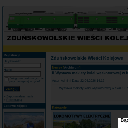
Rejestracja
Zduńskowolskie Wieści Kolejowe
Użytkownik:
Newsy [
Archiwum
]
Hasło:
II Wystawa makiety kolei wąskotorowej w 
Zalogować automatycznie
Autor:
Admin
| Data: 22.04.2026 14:12
przy następnej wizycie?
II Wystawa makiety kolei wąskotorowej w skali 1:8
»
Zapomniałem hasła
»
Rejestracja
Losowe zdjęcie
Kategorie
Bąd