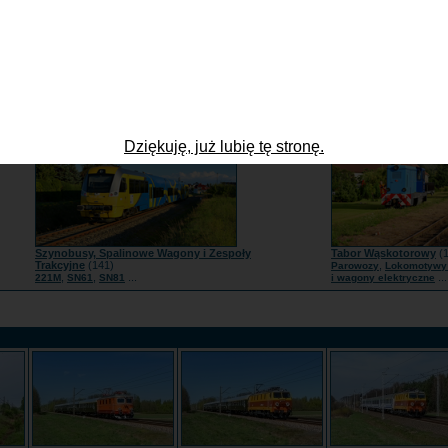
Lokomotywy Spalinowe
(1734)
Tabor zagraniczny
(97
,
,
...
,
,
BR285
JT42CWR | Class66
SU160 | 111Db
Słowacja
Czechy
Nie
Dziękuję, już lubię tę stronę.
Szynobusy, Spalinowe Wagony i Zespoły
Tabor Wąskotorowy
(1
Trakcyjne
(141)
,
Parowozy
Lokomotywy 
,
,
...
...
221M
SN61
SN81
i wagony elektryczne