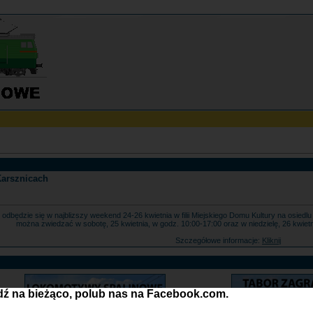
Karsznicach
7 odbędzie się w najblizszy weekend 24-26 kwietnia w filii Miejskiego Domu Kultury na osie
można zwiedzać w sobotę, 25 kwietnia, w godz. 10:00-17:00 oraz w niedzielę, 26 kwiet
Szczegółowe informacje:
Kliknij
ź na bieżąco, polub nas na Facebook.com.