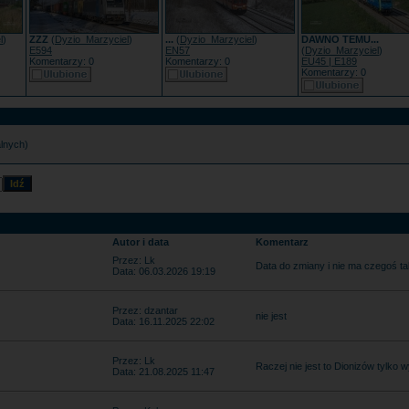
l
)
ZZZ
(
Dyzio_Marzyciel
)
...
(
Dyzio_Marzyciel
)
DAWNO TEMU...
E594
EN57
(
Dyzio_Marzyciel
)
Komentarzy: 0
Komentarzy: 0
EU45 | E189
Komentarzy: 0
alnych)
Autor i data
Komentarz
Przez: Lk
Data do zmiany i nie ma czegoś ta
Data: 06.03.2026 19:19
Przez: dzantar
nie jest
Data: 16.11.2025 22:02
Przez: Lk
Raczej nie jest to Dionizów tylko
Data: 21.08.2025 11:47