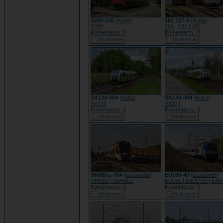
S200-245
(
Kuba
)
182 157-8
(
Kuba
)
S200
181 | 182 | 183
Komentarzy: 0
Komentarzy: 0
SA134-004
(
Kuba
)
SA134-004
(
Kuba
)
SA134
SA134
Komentarzy: 0
Komentarzy: 0
36WEha-004
(
Izolator88
)
EU160-40
(
Izolator88
)
36WEd | 36WEha
EU160 | E4DCUd | E4
Komentarzy: 0
Komentarzy: 0