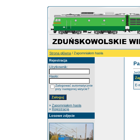
Strona główna
/ Zapomniałem hasła
Rejestracja
Pa
Użytkownik:
Jeśl
Hasło:
Za
E-m
Zalogować automatycznie
przy następnej wizycie?
»
Zapomniałem hasła
»
Rejestracja
Losowe zdjęcie