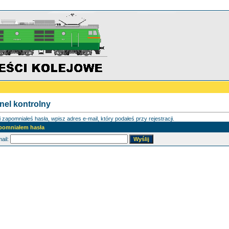
nel kontrolny
i zapomniałeś hasła, wpisz adres e-mail, który podałeś przy rejestracji.
pomniałem hasła
ail: