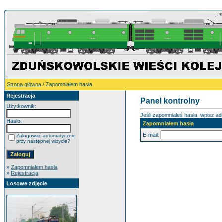
Strona główna
/ Zapomniałem hasła
Rejestracja
Panel kontrolny
Użytkownik:
Jeśli zapomniałeś hasła, wpisz adr
Hasło:
Zapomniałem hasła
E-mail:
Zalogować automatycznie
przy następnej wizycie?
»
Zapomniałem hasła
»
Rejestracja
Losowe zdjęcie