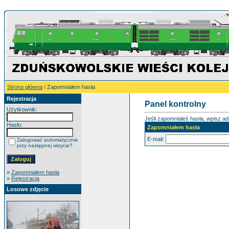
Strona główna
/ Zapomniałem hasła
Rejestracja
Panel kontrolny
Użytkownik:
Jeśli zapomniałeś hasła, wpisz adr
Hasło:
Zapomniałem hasła
E-mail:
Zalogować automatycznie
przy następnej wizycie?
»
Zapomniałem hasła
»
Rejestracja
Losowe zdjęcie