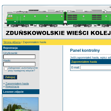
Strona główna
/ Zapomniałem hasła
Rejestracja
Panel kontrolny
Użytkownik:
Jeśli zapomniałeś hasła, wpisz adr
Hasło:
Zapomniałem hasła
E-mail:
Zalogować automatycznie
przy następnej wizycie?
»
Zapomniałem hasła
»
Rejestracja
Losowe zdjęcie