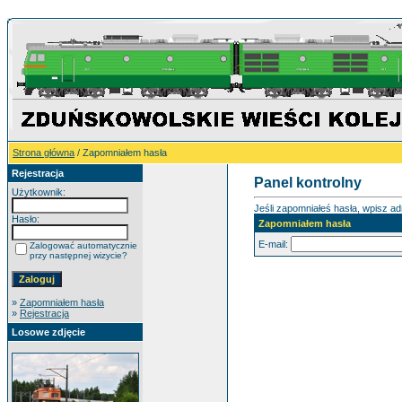
Strona główna
/ Zapomniałem hasła
Rejestracja
Panel kontrolny
Użytkownik:
Jeśli zapomniałeś hasła, wpisz adr
Hasło:
Zapomniałem hasła
E-mail:
Zalogować automatycznie
przy następnej wizycie?
»
Zapomniałem hasła
»
Rejestracja
Losowe zdjęcie