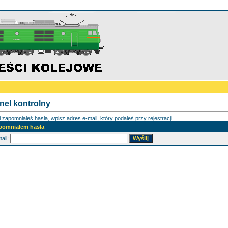
nel kontrolny
i zapomniałeś hasła, wpisz adres e-mail, który podałeś przy rejestracji.
pomniałem hasła
ail: