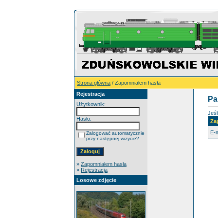
Strona główna
/ Zapomniałem hasła
Rejestracja
Pa
Użytkownik:
Jeśl
Hasło:
Za
E-m
Zalogować automatycznie
przy następnej wizycie?
»
Zapomniałem hasła
»
Rejestracja
Losowe zdjęcie