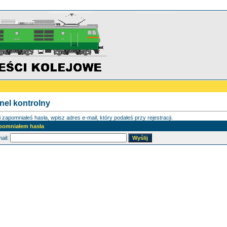
nel kontrolny
i zapomniałeś hasła, wpisz adres e-mail, który podałeś przy rejestracji.
pomniałem hasła
ail: