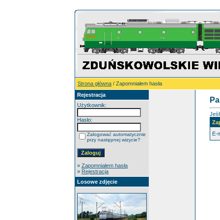
Strona główna
/ Zapomniałem hasła
Rejestracja
Pa
Użytkownik:
Jeśl
Hasło:
Za
E-m
Zalogować automatycznie
przy następnej wizycie?
»
Zapomniałem hasła
»
Rejestracja
Losowe zdjęcie